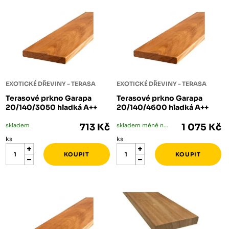
EXOTICKÉ DŘEVINY - TERASA
EXOTICKÉ DŘEVINY - TERASA
Terasové prkno Garapa
Terasové prkno Garapa
20/140/3050 hladká A++
20/140/4600 hladká A++
skladem
713 Kč
skladem méně než 5 ks
1 075 Kč
ks
ks