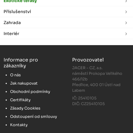
Exotické terasy
Příslušenství
Zahrada
Interiér
Informace pro
Provozovatel
zákazníky
JACER - CZ, a.s.
náměstí Prokopa Velikého
O nás
466/12b
Jak nakupovat
Předlice, 400 01 Ústí nad
Labem
Obchodní podmínky
IČ: 25410105
Certifikáty
DIČ: CZ25410105
Zásady Cookies
Odstoupení od smlouvy
Kontakty