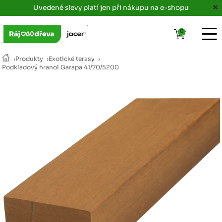
Uvedené slevy platí jen při nákupu na e-shopu
0
›
Produkty
›
Exotické terasy
›
Podkladový hranol Garapa 41/70/5200