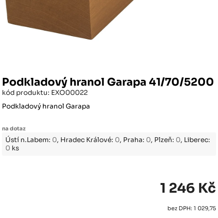
Podkladový hranol Garapa 41/70/5200
kód produktu: EXO00022
Podkladový hranol Garapa
na dotaz
Ústí n.Labem:
0
, Hradec Králové:
0
, Praha:
0
, Plzeň:
0
, Liberec:
0
ks
1 246 Kč
bez DPH: 1 029,75