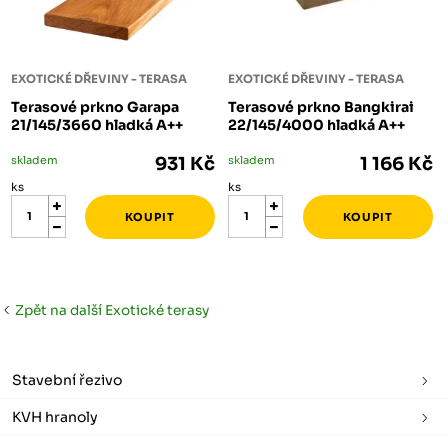
EXOTICKÉ DŘEVINY - TERASA
EXOTICKÉ DŘEVINY - TERASA
Terasové prkno Garapa
Terasové prkno Bangkirai
21/145/3660 hladká A++
22/145/4000 hladká A++
skladem
931 Kč
skladem
1 166 Kč
ks
ks
Zpět na další Exotické terasy
Stavební řezivo
KVH hranoly