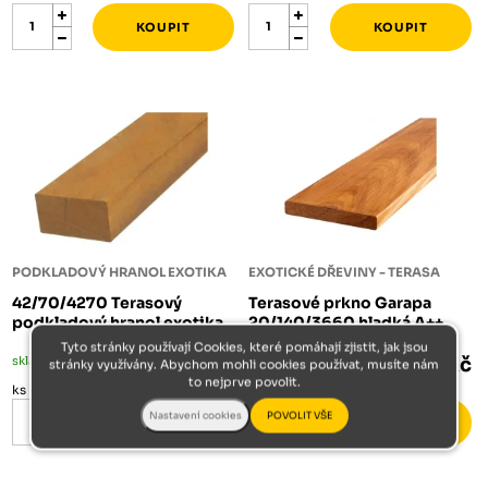
PODKLADOVÝ HRANOL EXOTIKA
EXOTICKÉ DŘEVINY - TERASA
42/70/4270 Terasový
Terasové prkno Garapa
podkladový hranol exotika
20/140/3660 hladká A++
Tyto stránky používají Cookies, které pomáhají zjistit, jak jsou
skladem méně než 5 ks
805 Kč
skladem méně než 5 ks
856 Kč
stránky využívány. Abychom mohli cookies používat, musíte nám
to nejprve povolit.
ks
ks