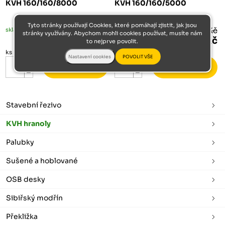
KVH 160/160/8000
KVH 160/160/5000
Tyto stránky používají Cookies, které pomáhají zjistit, jak jsou
skladem méně než 5 ks
4 708 Kč
skladem
2 943 Kč
stránky využívány. Abychom mohli cookies používat, musíte nám
4 002 Kč
2 501 Kč
to nejprve povolit.
ks
ks
Stavební řezivo
KVH hranoly
Palubky
Sušené a hoblované
OSB desky
Sibiřský modřín
Překližka