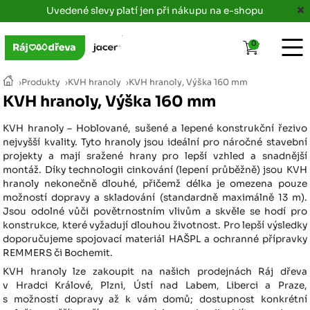
Uvedené slevy platí jen při nákupu na e-shopu
0
›
Produkty
›
KVH hranoly
›
KVH hranoly, Výška 160 mm
KVH hranoly, Výška 160 mm
KVH hranoly – Hoblované, sušené a lepené konstrukční řezivo
nejvyšší kvality. Tyto hranoly jsou ideální pro náročné stavební
projekty a mají sražené hrany pro lepší vzhled a snadnější
montáž. Díky technologii cinkování (lepení průběžně) jsou KVH
hranoly nekonečně dlouhé, přičemž délka je omezena pouze
možností dopravy a skladování (standardně maximálně 13 m).
Jsou odolné vůči povětrnostním vlivům a skvěle se hodí pro
konstrukce, které vyžadují dlouhou životnost. Pro lepší výsledky
doporučujeme spojovací materiál HAŠPL a ochranné přípravky
REMMERS či Bochemit.
KVH hranoly lze zakoupit na našich prodejnách Ráj dřeva
v Hradci Králové, Plzni, Ústí nad Labem, Liberci a Praze,
s možností dopravy až k vám domů; dostupnost konkrétní