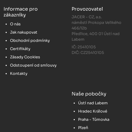
Informace pro
Provozovatel
zákazníky
JACER - CZ, a.s.
náměstí Prokopa Velikého
O nás
466/12b
Jak nakupovat
Předlice, 400 01 Ústí nad
Labem
Obchodní podmínky
IČ: 25410105
Certifikáty
DIČ: CZ25410105
Zásady Cookies
Odstoupení od smlouvy
Kontakty
Naše pobočky
Ústí nad Labem
Hradec Králové
Praha - Tůmovka
Plzeň