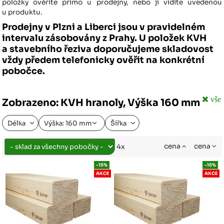
položky ověříte přímo u prodejny, nebo ji vidíte uvedenou
u produktu.
Prodejny v Plzni a Liberci jsou v pravidelném
intervalu zásobovány z Prahy. U položek KVH
a stavebního řeziva doporučujeme skladovost
vždy předem telefonicky ověřit na konkrétní
pobočce.
vše
Zobrazeno: KVH hranoly, Výška 160 mm
Délka
Výška: 160 mm
Šířka
cena
cena
4x
-15%
-15%
AKCE
AKCE