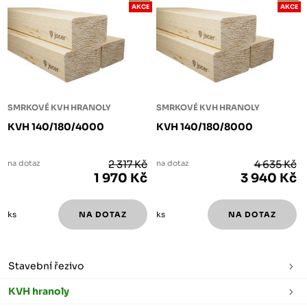
AKCE
AKCE
SMRKOVÉ KVH HRANOLY
SMRKOVÉ KVH HRANOLY
KVH 140/180/4000
KVH 140/180/8000
na dotaz
2 317 Kč
na dotaz
4 635 Kč
1 970 Kč
3 940 Kč
ks
ks
Stavební řezivo
KVH hranoly