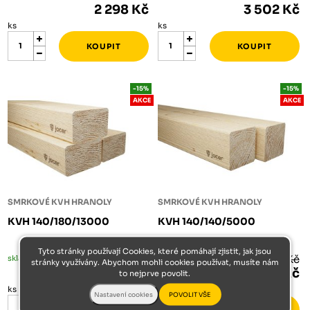
2 298 Kč
3 502 Kč
ks
ks
-15%
-15%
AKCE
AKCE
SMRKOVÉ KVH HRANOLY
SMRKOVÉ KVH HRANOLY
KVH 140/180/13000
KVH 140/140/5000
Tyto stránky používají Cookies, které pomáhají zjistit, jak jsou
skladem
7 532 Kč
skladem
2 253 Kč
stránky využívány. Abychom mohli cookies používat, musíte nám
6 402 Kč
1 915 Kč
to nejprve povolit.
ks
ks