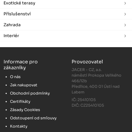
Exotické terasy
Příslušenství
Zahrada
Interiér
Informace pro
Provozovatel
zákazníky
JACER - CZ, a.s.
náměstí Prokopa Velikého
O nás
466/12b
Jak nakupovat
Předlice, 400 01 Ústí nad
Labem
Obchodní podmínky
IČ: 25410105
Certifikáty
DIČ: CZ25410105
Zásady Cookies
Odstoupení od smlouvy
Kontakty