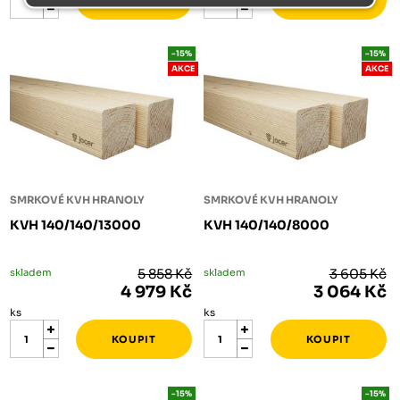
-15%
-15%
AKCE
AKCE
SMRKOVÉ KVH HRANOLY
SMRKOVÉ KVH HRANOLY
KVH 140/140/13000
KVH 140/140/8000
skladem
5 858 Kč
skladem
3 605 Kč
4 979 Kč
3 064 Kč
ks
ks
-15%
-15%