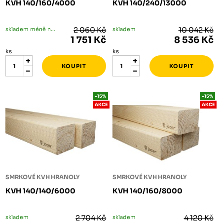
KVH 140/160/4000
KVH 140/240/13000
skladem méně než 5 ks
2 060 Kč
skladem
10 042 Kč
1 751 Kč
8 536 Kč
ks
ks
-15%
-15%
AKCE
AKCE
SMRKOVÉ KVH HRANOLY
SMRKOVÉ KVH HRANOLY
KVH 140/140/6000
KVH 140/160/8000
skladem
2 704 Kč
skladem
4 120 Kč