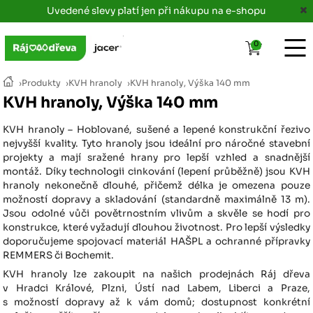
Uvedené slevy platí jen při nákupu na e-shopu
0
›
Produkty
›
KVH hranoly
›
KVH hranoly, Výška 140 mm
KVH hranoly, Výška 140 mm
KVH hranoly – Hoblované, sušené a lepené konstrukční řezivo
nejvyšší kvality. Tyto hranoly jsou ideální pro náročné stavební
projekty a mají sražené hrany pro lepší vzhled a snadnější
montáž. Díky technologii cinkování (lepení průběžně) jsou KVH
hranoly nekonečně dlouhé, přičemž délka je omezena pouze
možností dopravy a skladování (standardně maximálně 13 m).
Jsou odolné vůči povětrnostním vlivům a skvěle se hodí pro
konstrukce, které vyžadují dlouhou životnost. Pro lepší výsledky
doporučujeme spojovací materiál HAŠPL a ochranné přípravky
REMMERS či Bochemit.
KVH hranoly lze zakoupit na našich prodejnách Ráj dřeva
v Hradci Králové, Plzni, Ústí nad Labem, Liberci a Praze,
s možností dopravy až k vám domů; dostupnost konkrétní