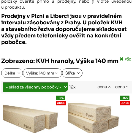
položky ověříte přímo u prodejny, nebo ji vidíte uvedenou
u produktu.
Prodejny v Plzni a Liberci jsou v pravidelném
intervalu zásobovány z Prahy. U položek KVH
a stavebního řeziva doporučujeme skladovost
vždy předem telefonicky ověřit na konkrétní
pobočce.
vše
Zobrazeno: KVH hranoly, Výška 140 mm
Délka
Výška: 140 mm
Šířka
cena
cena
12x
-15%
-15%
AKCE
AKCE