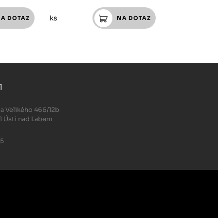
ks
l
.
a Velikého 466/12b
1 Ústí nad Labem
05