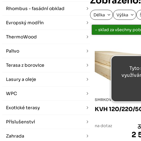
Zobrazeno:
vybírat zde
Po-Pá 07:00 - 16:00, So 08:00 - 12:00 (ne Liberec)
Zimní otevírací doba (listopad - únor)
Rhombus - fasádní obklad
Po-Pá 08:00 - 16:00, So 08:00 - 12:00 (ne Liberec)
Délka
Výška
Evropský modřín
ThermoWood
Palivo
Terasa z borovice
Tyto 
využívá
Lasury a oleje
WPC
SMRKOVÉ KVH HRANOL
Exotické terasy
KVH 120/220/
Příslušenství
na dotaz
3
2 
Zahrada