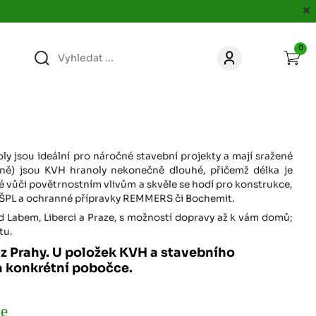
0
363
KONTAKT
acer.cz
67
KONTAKT
jacer.cz
ly jsou ideální pro náročné stavební projekty a mají sražené
ěžně) jsou KVH hranoly nekonečně dlouhé, přičemž délka je
vůči povětrnostním vlivům a skvěle se hodí pro konstrukce,
860
HAŠPL a ochranné přípravky REMMERS či Bochemit.
KONTAKT
jacer.cz
ad Labem, Liberci a Praze, s možností dopravy až k vám domů;
tu.
667
y z Prahy. U položek KVH a stavebního
KONTAKT
jacer.cz
a konkrétní pobočce.
060
KONTAKT
e
c
jacer.cz