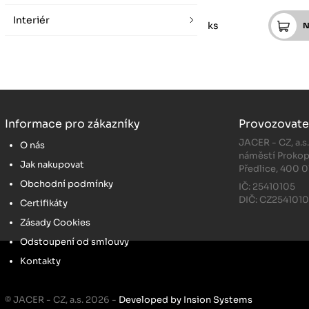
Interiér
ks
Informace pro zákazníky
Provozovate
JACER - CZ, a.s
O nás
náměstí Prokop
Jak nakupovat
Předlice, 400 0
Obchodní podmínky
IČ: 25410105
DIČ: CZ254101
Certifikáty
Zásady Cookies
Odstoupení od smlouvy
Kontakty
© JACER - CZ, a.s. 2026 -
Developed by Insion Systems