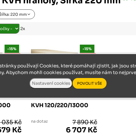
 KVH hranoly, Šířka 220 mm
Růžodol XI – Liberec, 460 01
Šířka: 220 mm
2x
-15%
-15%
AKCE
AKCE
stránky používají Cookies, které pomáhají zjistit, jak jsou s
ny. Abychom mohli cookies používat, musíte nám to nejprve 
Y
SMRKOVÉ KVH HRANOLY
5000
KVH 120/220/13000
 035 Kč
na dotaz
7 890 Kč
579 Kč
6 707 Kč