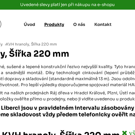
Uvedené slevy platí jen při nákupu na e-shopu
Úvod
Produkty
O nás
Kontakt
Žižkova 3363/78
+420 733 733 
 Labem
(parkoviště MAKRO)
rajdrevausti
j
ly
›
KVH hranoly, Šířka 220 mm
Ústí nad Labem, 400 01
y, Šířka 220 mm
Rovná 181
+420 731 616 7
rálové
(parkoviště MAKRO)
rajdrevahradec
, sušené a lepené konstrukční řezivo nejvyšší kvality. Tyto hrano
Březhrad, Hradec Králové, 503 32
d a snadnější montáž. Díky technologii cinkování (lepení průb
 dopravy a skladování (standardně maximálně 13 m). Jsou odolné 
Tůmovka 110
+420 734 850 
 životnost. Pro lepší výsledky doporučujeme spojovací materiál 
(Za čerpací stanicí TANK ONO)
rajdrevapraha
Předboj, 250 72
t na našich prodejnách Ráj dřeva v Hradci Králové, Plzni, Ústí n
ložky ověříte přímo u prodejny, nebo ji vidíte uvedenou u produk
Rokycanská 2656/2,
+420 603 162 
a Liberci jsou v pravidelném intervalu zásobován
(parkoviště Albert)
rajdrevaplzen
eme skladovost vždy předem telefonicky ověřit n
Plzeň 4, 301 00
Partyzánská
+420 733 733 
(na konci ulice u zrcadla)
vš
rajdrevalibere