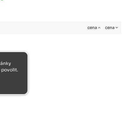
cena
cena
tránky
povolit.