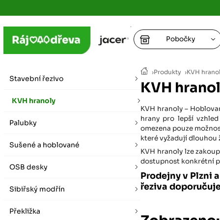
Pobočky
Ústí nad
›
Produkty
›
KVH hrano
vybírat zde
Stavební řezivo
KVH hranol
+
Hradec K
+
KVH hranoly
+
+
KVH hranoly – Hoblované
vybírat zde
hrany pro lepší vzhle
Palubky
+
omezena pouze možností
Praha
které vyžadují dlouhou
Sušené a hoblované
vybírat zde
KVH hranoly lze zakoupi
dostupnost konkrétní po
OSB desky
Plzeň
Prodejny v Plzni 
vybírat zde
řeziva doporučuj
Sibiřský modřín
Liberec
Překližka
Letní otevírací doba (březen - říjen)