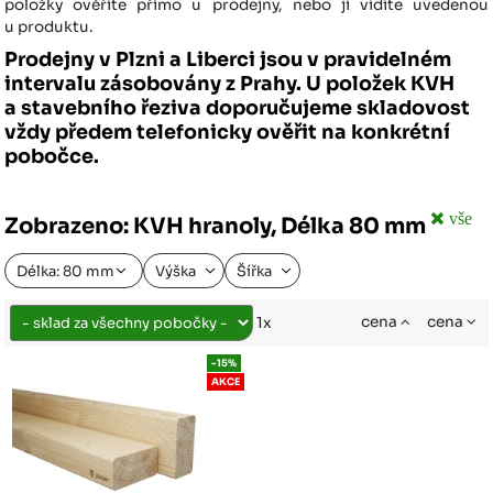
položky ověříte přímo u prodejny, nebo ji vidíte uvedenou
u produktu.
Prodejny v Plzni a Liberci jsou v pravidelném
intervalu zásobovány z Prahy. U položek KVH
a stavebního řeziva doporučujeme skladovost
vždy předem telefonicky ověřit na konkrétní
pobočce.
vše
Zobrazeno: KVH hranoly, Délka 80 mm
Délka: 80 mm
Výška
Šířka
cena
cena
1x
-15%
AKCE