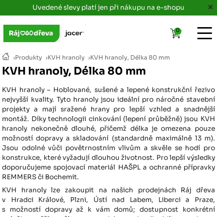
Uvedené slevy platí jen při nákupu na e-shopu
0
›
Produkty
›
KVH hranoly
›
KVH hranoly, Délka 80 mm
KVH hranoly, Délka 80 mm
KVH hranoly – Hoblované, sušené a lepené konstrukční řezivo
nejvyšší kvality. Tyto hranoly jsou ideální pro náročné stavební
projekty a mají sražené hrany pro lepší vzhled a snadnější
montáž. Díky technologii cinkování (lepení průběžně) jsou KVH
hranoly nekonečně dlouhé, přičemž délka je omezena pouze
možností dopravy a skladování (standardně maximálně 13 m).
Jsou odolné vůči povětrnostním vlivům a skvěle se hodí pro
konstrukce, které vyžadují dlouhou životnost. Pro lepší výsledky
doporučujeme spojovací materiál HAŠPL a ochranné přípravky
REMMERS či Bochemit.
KVH hranoly lze zakoupit na našich prodejnách Ráj dřeva
v Hradci Králové, Plzni, Ústí nad Labem, Liberci a Praze,
s možností dopravy až k vám domů; dostupnost konkrétní