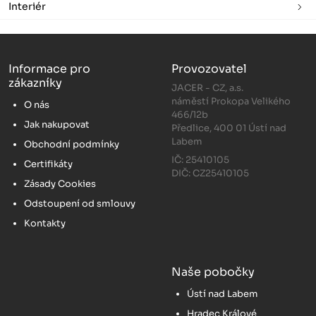
Interiér
Informace pro
Provozovatel
zákazníky
JACER - CZ, a.s.
náměstí Prokopa Velikého
O nás
466/12b
Jak nakupovat
Předlice, 400 01 Ústí nad
Labem
Obchodní podmínky
IČ: 25410105
Certifikáty
DIČ: CZ25410105
Zásady Cookies
Odstoupení od smlouvy
Kontakty
Naše pobočky
Ústí nad Labem
Hradec Králové