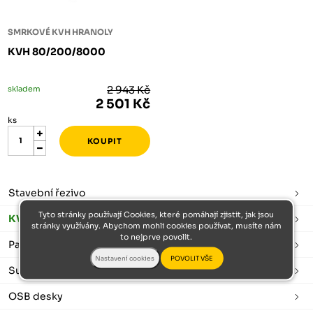
SMRKOVÉ KVH HRANOLY
KVH 80/200/8000
skladem
2 943 Kč
2 501 Kč
ks
Stavební řezivo
Tyto stránky používají Cookies, které pomáhají zjistit, jak jsou
KVH hranoly
stránky využívány. Abychom mohli cookies používat, musíte nám
to nejprve povolit.
Palubky
Sušené a hoblované
OSB desky