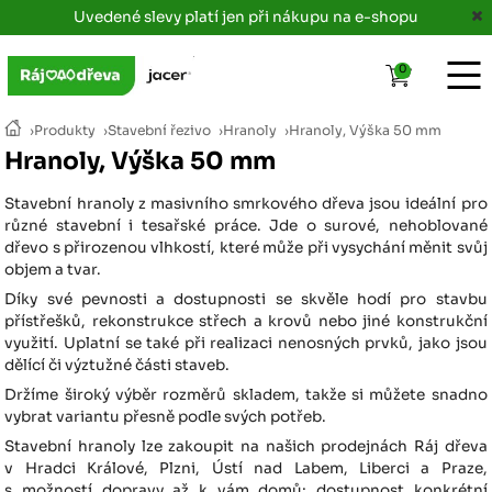
Uvedené slevy platí jen při nákupu na e-shopu
0
›
Produkty
›
Stavební řezivo
›
Hranoly
›
Hranoly, Výška 50 mm
Hranoly, Výška 50 mm
Stavební hranoly z masivního smrkového dřeva jsou ideální pro
různé stavební i tesařské práce. Jde o surové, nehoblované
dřevo s přirozenou vlhkostí, které může při vysychání měnit svůj
objem a tvar.
Díky své pevnosti a dostupnosti se skvěle hodí pro stavbu
přístřešků, rekonstrukce střech a krovů nebo jiné konstrukční
využití. Uplatní se také při realizaci nenosných prvků, jako jsou
dělící či výztužné části staveb.
Držíme široký výběr rozměrů skladem, takže si můžete snadno
vybrat variantu přesně podle svých potřeb.
Stavební hranoly lze zakoupit na našich prodejnách Ráj dřeva
v Hradci Králové, Plzni, Ústí nad Labem, Liberci a Praze,
s možností dopravy až k vám domů; dostupnost konkrétní