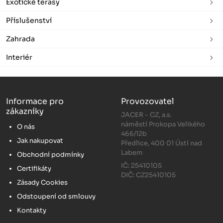
Exotické terasy
Příslušenství
Zahrada
Interiér
Informace pro
Provozovatel
zákazníky
JACER - CZ, a.s.
náměstí Prokopa Velikého
O nás
466/12b
Jak nakupovat
Předlice, 400 01 Ústí nad
Labem
Obchodní podmínky
IČ: 25410105
Certifikáty
DIČ: CZ25410105
Zásady Cookies
Odstoupení od smlouvy
Kontakty