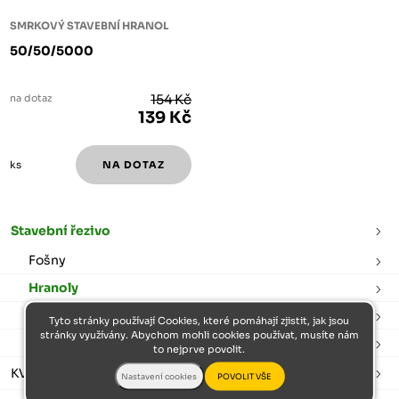
SMRKOVÝ STAVEBNÍ HRANOL
50/50/5000
na dotaz
154 Kč
139 Kč
ks
Stavební řezivo
Fošny
Hranoly
Prkna
Tyto stránky používají Cookies, které pomáhají zjistit, jak jsou
stránky využívány. Abychom mohli cookies používat, musíte nám
Latě
to nejprve povolit.
KVH hranoly