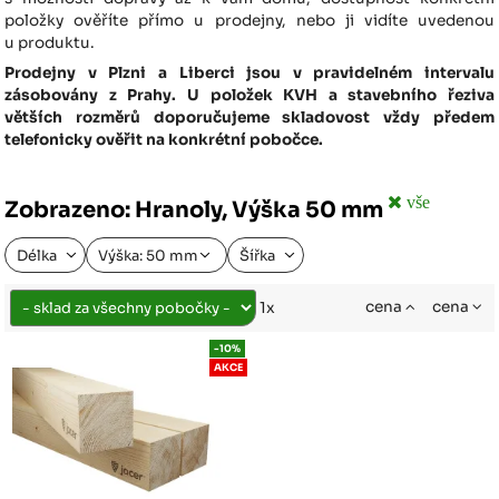
položky ověříte přímo u prodejny, nebo ji vidíte uvedenou
u produktu.
Prodejny v Plzni a Liberci jsou v pravidelném intervalu
zásobovány z Prahy. U položek KVH a stavebního řeziva
větších rozměrů doporučujeme skladovost vždy předem
telefonicky ověřit na konkrétní pobočce.
vše
Zobrazeno: Hranoly, Výška 50 mm
Délka
Výška: 50 mm
Šířka
cena
cena
1x
-10%
AKCE