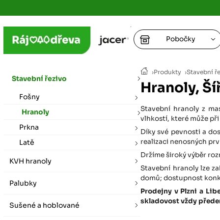
Pobočky
Ústí nad
›
Produkty
›
Stavební ř
vybírat zde
Stavební řezivo
Hranoly, Š
+
Fošny
Hradec K
+
+
+
Stavební hranoly z ma
vybírat zde
Hranoly
vlhkostí, které může při
Prkna
+
Díky své pevnosti a dos
Praha
realizaci nenosných prvk
Latě
vybírat zde
Držíme široký výběr roz
KVH hranoly
Stavební hranoly lze za
Plzeň
domů; dostupnost konkré
Palubky
vybírat zde
Prodejny v Plzni a Li
skladovost vždy předem
Sušené a hoblované
Liberec
Letní otevírací doba (březen - říjen)