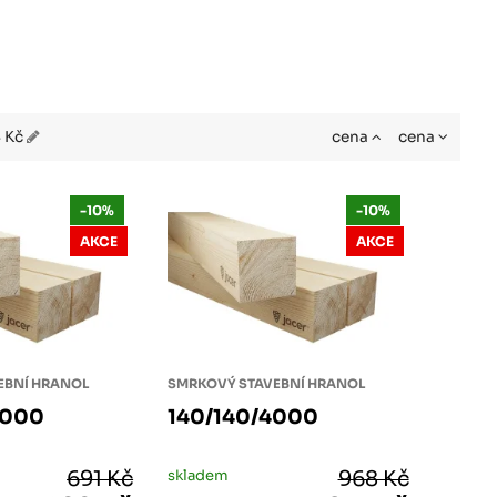
4 Kč
cena
cena
-10%
-10%
AKCE
AKCE
EBNÍ HRANOL
SMRKOVÝ STAVEBNÍ HRANOL
4000
140/140/4000
691 Kč
skladem
968 Kč