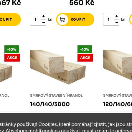
467 Kč
560 Kč
ks
ks
-10%
-10%
AKCE
AKCE
RANOL
SMRKOVÝ STAVEBNÍ HRANOL
SMRKOVÝ STAV
140/140/3000
120/140/
829 Kč
skladem
726 Kč
skladem
stránky používají Cookies, které pomáhají zjistit, jak jsou s
746 Kč
653 Kč
ny. Abychom mohli cookies používat, musíte nám to nejprve 