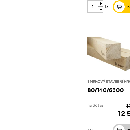
ks
SMRKOVÝ STAVEBNÍ H
80/140/6500
na dotaz
1
12 