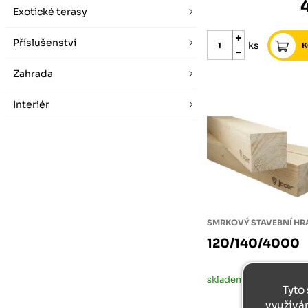
Exotické terasy
Příslušenství
ks
Zahrada
Interiér
SMRKOVÝ STAVEBNÍ H
120/140/4000
skladem
Tyto 
využívá