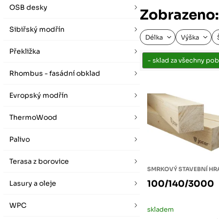
vybírat zde
Po-Pá 07:00 - 16:00, So 08:00 - 12:00 (ne Liberec)
OSB desky
Zobrazeno:
Zimní otevírací doba (listopad - únor)
Po-Pá 08:00 - 16:00, So 08:00 - 12:00 (ne Liberec)
Sibiřský modřín
Délka
Výška
Překližka
Rhombus - fasádní obklad
Evropský modřín
ThermoWood
Palivo
Terasa z borovice
SMRKOVÝ STAVEBNÍ H
100/140/3000
Lasury a oleje
WPC
skladem