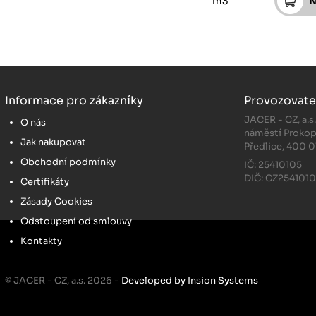
m3
Informace pro zákazníky
Provozovate
JACER - CZ, a.s
O nás
náměstí Prokop
Jak nakupovat
Předlice, 400 0
Obchodní podmínky
IČ: 25410105
DIČ: CZ254101
Certifikáty
Zásady Cookies
Odstoupení od smlouvy
Kontakty
© JACER - CZ, a.s. 2026 -
Developed by Insion Systems