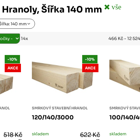
Růžodol XI – Liberec, 460 01
vše
 Hranoly, Šířka 140 mm
Šířka: 140 mm
466 Kč - 12 52
14x
-10%
-10%
AKCE
AKCE
RANOL
SMRKOVÝ STAVEBNÍ HRANOL
SMRKOVÝ STAV
120/140/3000
100/140/
518 Kč
skladem
622 Kč
skladem