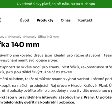
Uvedené slevy platí jen při nákupu na e-shopu
Úvod
Produkty
O nás
Kontakt
Žižkova 3363/78
+420 733 733 
 Labem
(parkoviště MAKRO)
rajdrevausti
j
ezivo
›
Hranoly
›
Hranoly, Šířka 140 mm
Ústí nad Labem, 400 01
ířka 140 mm
Rovná 181
+420 731 616 7
rálové
(parkoviště MAKRO)
rajdrevahradec
sivního smrkového dřeva jsou ideální pro různé stavební i tes
Březhrad, Hradec Králové, 503 32
 vysychání měnit svůj objem a tvar.
Tůmovka 110
tupnosti se skvěle hodí pro stavbu přístřešků, rekonstrukce střec
+420 734 850 
(Za čerpací stanicí TANK ONO)
ů, jako jsou dělící či výztužné části staveb.
rajdrevapraha
Předboj, 250 72
měrů skladem, takže si můžete snadno vybrat variantu přesně pod
koupit na našich prodejnách Ráj dřeva v Hradci Králové, Plzni, 
Rokycanská 2656/2,
+420 603 162 
(parkoviště Albert)
tní položky ověříte přímo u prodejny, nebo ji vidíte uvedenou u
rajdrevaplzen
Plzeň 4, 301 00
berci jsou v pravidelném intervalu zásobovány z Prahy. U polo
 telefonicky ověřit na konkrétní pobočce.
Partyzánská
+420 733 733 
(na konci ulice u zrcadla)
rajdrevalibere