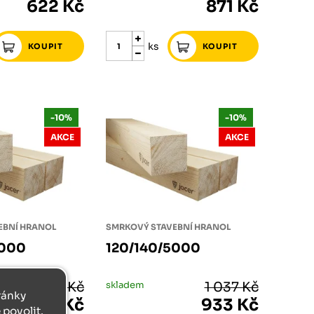
622 Kč
871 Kč
ks
-10%
-10%
AKCE
AKCE
EBNÍ HRANOL
SMRKOVÝ STAVEBNÍ HRANOL
6000
120/140/5000
1 403 Kč
skladem
1 037 Kč
tránky
1 262 Kč
933 Kč
povolit.