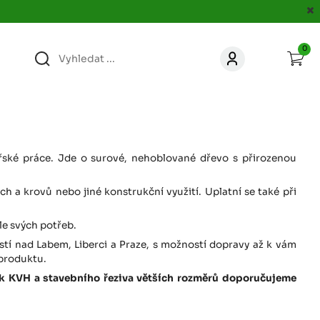
0
363
KONTAKT
acer.cz
67
KONTAKT
jacer.cz
ařské práce. Jde o surové, nehoblované dřevo s přirozenou
h a krovů nebo jiné konstrukční využití. Uplatní se také při
860
KONTAKT
jacer.cz
le svých potřeb.
Ústí nad Labem, Liberci a Praze, s možností dopravy až k vám
667
KONTAKT
 produktu.
jacer.cz
žek KVH a stavebního řeziva větších rozměrů doporučujeme
060
KONTAKT
c
jacer.cz