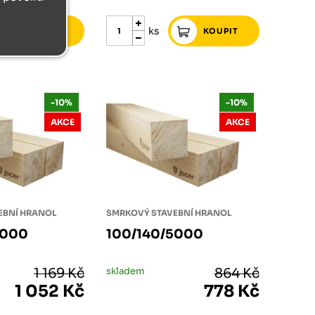
ks
-10%
-10%
AKCE
AKCE
EBNÍ HRANOL
SMRKOVÝ STAVEBNÍ HRANOL
6000
100/140/5000
1 169 Kč
skladem
864 Kč
1 052 Kč
778 Kč