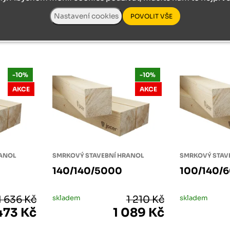
ks
ks
-10%
-10%
AKCE
AKCE
RANOL
SMRKOVÝ STAVEBNÍ HRANOL
SMRKOVÝ STAV
140/140/5000
100/140/
1 636 Kč
skladem
1 210 Kč
skladem
473 Kč
1 089 Kč