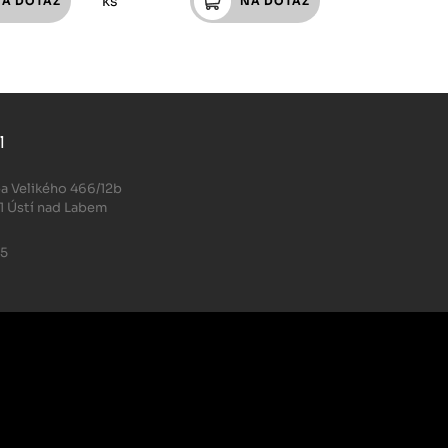
ks
l
.
a Velikého 466/12b
1 Ústí nad Labem
05