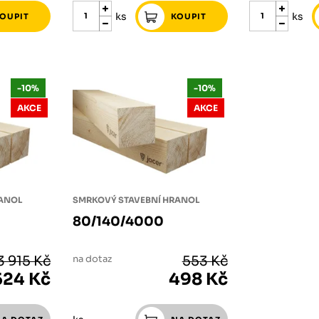
ks
ks
-10%
-10%
AKCE
AKCE
RANOL
SMRKOVÝ STAVEBNÍ HRANOL
80/140/4000
3 915 Kč
na dotaz
553 Kč
524 Kč
498 Kč