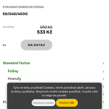
STAVEBNÍ SMRKOVÁ FOŠNA
50/240/4000
na dotaz
592 Kč
533 Kč
ks
Stavební řezivo
Fošny
Hranoly
Prkna
Tyto stránky používají Cookies, které pomáhají zjistit, jak jsou
stránky využívány. Abychom mohli cookies používat, musíte nám
Latě
to nejprve povolit.
KVH hranoly