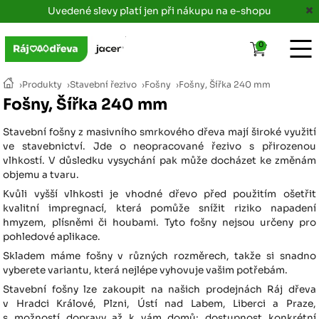
Uvedené slevy platí jen při nákupu na e-shopu
0
›
Produkty
›
Stavební řezivo
›
Fošny
›
Fošny, Šířka 240 mm
Fošny, Šířka 240 mm
Stavební fošny z masivního smrkového dřeva mají široké využití
ve stavebnictví. Jde o neopracované řezivo s přirozenou
vlhkostí. V důsledku vysychání pak může docházet ke změnám
objemu a tvaru.
Kvůli vyšší vlhkosti je vhodné dřevo před použitím ošetřit
kvalitní impregnací, která pomůže snížit riziko napadení
hmyzem, plísněmi či houbami. Tyto fošny nejsou určeny pro
pohledové aplikace.
Skladem máme fošny v různých rozměrech, takže si snadno
vyberete variantu, která nejlépe vyhovuje vašim potřebám.
Stavební fošny lze zakoupit na našich prodejnách Ráj dřeva
v Hradci Králové, Plzni, Ústí nad Labem, Liberci a Praze,
s možností dopravy až k vám domů; dostupnost konkrétní