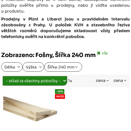
položky ověříte přímo u prodejny, nebo ji vidíte uvedenou
u produktu.
Prodejny v Plzni a Liberci jsou v pravidelném intervalu
zásobovány z Prahy. U položek KVH a stavebního řeziva
větších rozměrů doporučujeme skladovost vždy předem
telefonicky ověřit na konkrétní pobočce.
vše
Zobrazeno: Fošny, Šířka 240 mm
Délka
Výška
Šířka: 240 mm
cena
cena
1x
-10%
AKCE