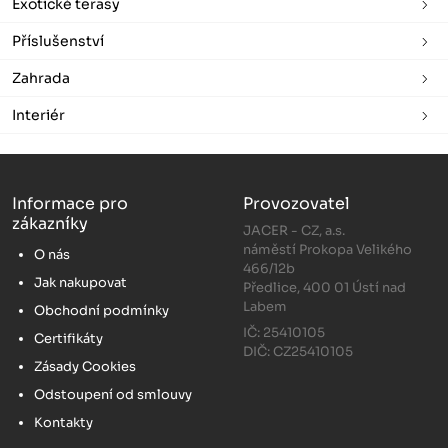
Exotické terasy
Příslušenství
Zahrada
Interiér
Informace pro
Provozovatel
zákazníky
JACER - CZ, a.s.
náměstí Prokopa Velikého
O nás
466/12b
Jak nakupovat
Předlice, 400 01 Ústí nad
Labem
Obchodní podmínky
IČ: 25410105
Certifikáty
DIČ: CZ25410105
Zásady Cookies
Odstoupení od smlouvy
Kontakty