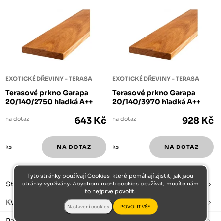
EXOTICKÉ DŘEVINY - TERASA
EXOTICKÉ DŘEVINY - TERASA
Terasové prkno Garapa
Terasové prkno Garapa
20/140/2750 hladká A++
20/140/3970 hladká A++
na dotaz
643 Kč
na dotaz
928 Kč
ks
ks
Tyto stránky používají Cookies, které pomáhají zjistit, jak jsou
Stavební řezivo
stránky využívány. Abychom mohli cookies používat, musíte nám
to nejprve povolit.
KVH hranoly
Palubky