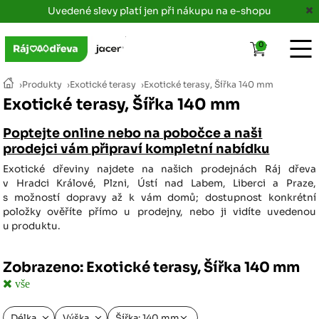
Uvedené slevy platí jen při nákupu na e-shopu
0
›
Produkty
›
Exotické terasy
›
Exotické terasy, Šířka 140 mm
Exotické terasy, Šířka 140 mm
Poptejte online nebo na pobočce a naši
prodejci vám připraví kompletní nabídku
Exotické dřeviny najdete na našich prodejnách Ráj dřeva
v Hradci Králové, Plzni, Ústí nad Labem, Liberci a Praze,
s možností dopravy až k vám domů; dostupnost konkrétní
položky ověříte přímo u prodejny, nebo ji vidíte uvedenou
u produktu.
Zobrazeno: Exotické terasy, Šířka 140 mm
vše
Délka
Výška
Šířka: 140 mm