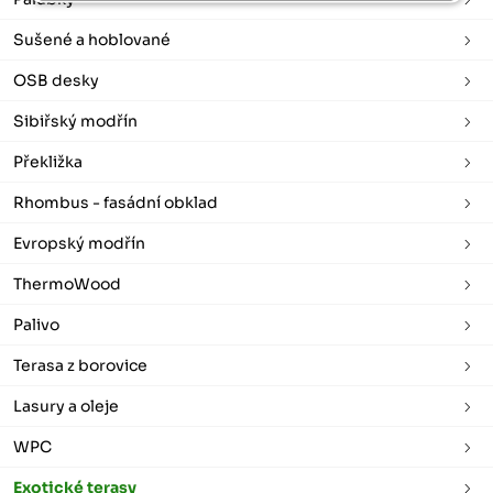
Sušené a hoblované
OSB desky
Sibiřský modřín
Překližka
Rhombus - fasádní obklad
Evropský modřín
ThermoWood
Palivo
Terasa z borovice
Lasury a oleje
WPC
Exotické terasy