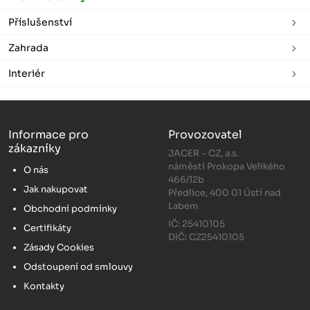
Příslušenství
Zahrada
Interiér
Informace pro
Provozovatel
zákazníky
JACER - CZ, a.s.
náměstí Prokopa Velikého
O nás
466/12b
Jak nakupovat
Předlice, 400 01 Ústí nad
Labem
Obchodní podmínky
IČ: 25410105
Certifikáty
DIČ: CZ25410105
Zásady Cookies
Odstoupení od smlouvy
Kontakty