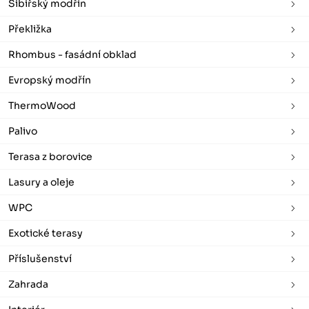
Sibiřský modřín
Překližka
Rhombus - fasádní obklad
Evropský modřín
ThermoWood
Palivo
Terasa z borovice
Lasury a oleje
WPC
Exotické terasy
Příslušenství
Zahrada