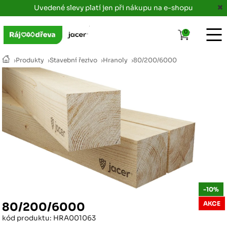
Uvedené slevy platí jen při nákupu na e-shopu
0
›
Produkty
›
Stavební řezivo
›
Hranoly
›
80/200/6000
-10%
AKCE
80/200/6000
kód produktu: HRA001063