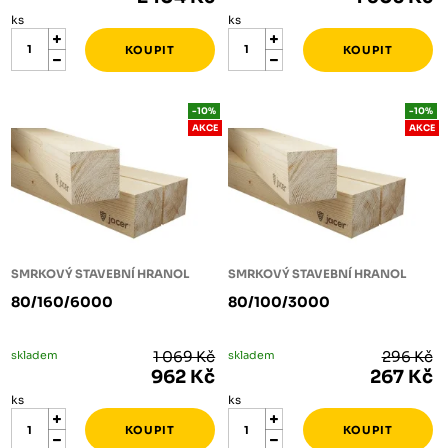
ks
ks
-10%
-10%
AKCE
AKCE
SMRKOVÝ STAVEBNÍ HRANOL
SMRKOVÝ STAVEBNÍ HRANOL
80/160/6000
80/100/3000
skladem
1 069 Kč
skladem
296 Kč
962 Kč
267 Kč
ks
ks