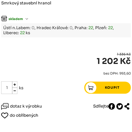
Smrkový stavební hranol
skladem
Ústí n.Labem:
0
, Hradec Králové:
0
, Praha:
22
, Plzeň:
22
,
Liberec:
22
ks
1 336 Kč
1 202 Kč
bez DPH: 993,60
ks
dotaz k výrobku
Sdílejte
do oblíbených