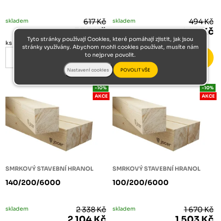
skladem
617 Kč
skladem
494 Kč
555 Kč
444 Kč
Tyto stránky používají Cookies, které pomáhají zjistit, jak jsou
ks
ks
stránky využívány. Abychom mohli cookies používat, musíte nám
to nejprve povolit.
-10%
-10%
AKCE
AKCE
SMRKOVÝ STAVEBNÍ HRANOL
SMRKOVÝ STAVEBNÍ HRANOL
140/200/6000
100/200/6000
skladem
2 338 Kč
skladem
1 670 Kč
2 104 Kč
1 503 Kč