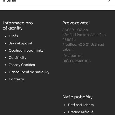
Interiér
Informace pro
Provozovatel
zákazníky
JACER - CZ, a.s.
náměstí Prokopa Velikého
O nás
466/12b
Jak nakupovat
Předlice, 400 01 Ústí nad
Labem
Obchodní podmínky
IČ: 25410105
Certifikáty
DIČ: CZ25410105
Zásady Cookies
Odstoupení od smlouvy
Kontakty
Naše pobočky
Ústí nad Labem
Hradec Králové