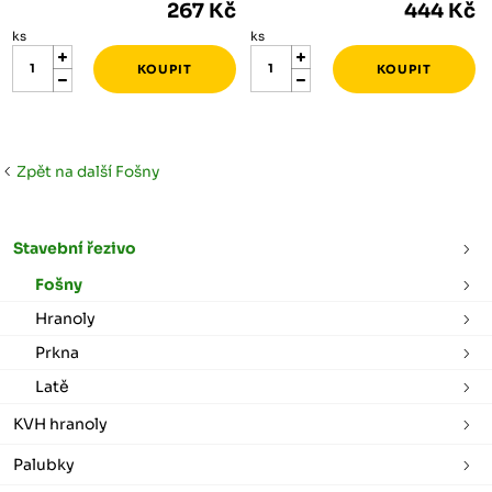
267 Kč
444 Kč
ks
ks
Zpět na další Fošny
Stavební řezivo
Fošny
Hranoly
Prkna
Latě
KVH hranoly
Palubky