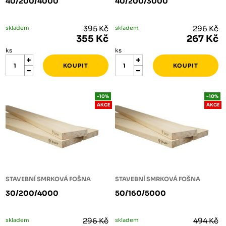
40/200/4000
40/200/3000
skladem
395 Kč
skladem
296 Kč
355 Kč
267 Kč
ks
ks
-10%
-10%
AKCE
AKCE
STAVEBNÍ SMRKOVÁ FOŠNA
STAVEBNÍ SMRKOVÁ FOŠNA
30/200/4000
50/160/5000
skladem
296 Kč
skladem
494 Kč