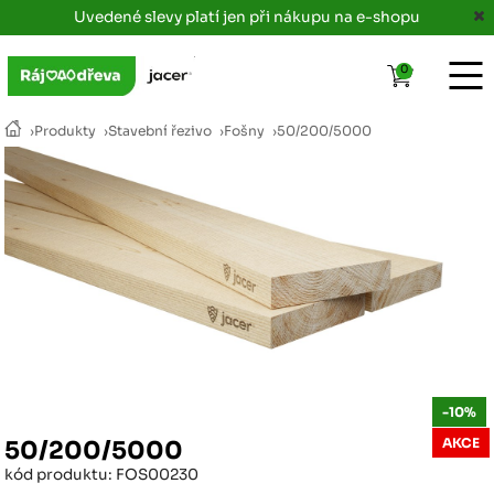
Uvedené slevy platí jen při nákupu na e-shopu
0
›
Produkty
›
Stavební řezivo
›
Fošny
›
50/200/5000
-10%
AKCE
50/200/5000
kód produktu: FOS00230