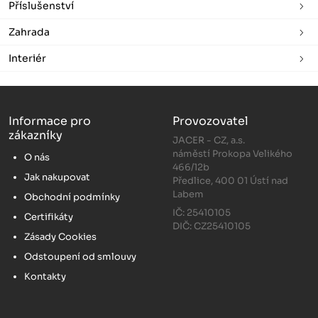
Příslušenství
Zahrada
Interiér
Informace pro
Provozovatel
zákazníky
JACER - CZ, a.s.
náměstí Prokopa Velikého
O nás
466/12b
Jak nakupovat
Předlice, 400 01 Ústí nad
Labem
Obchodní podmínky
IČ: 25410105
Certifikáty
DIČ: CZ25410105
Zásady Cookies
Odstoupení od smlouvy
Kontakty