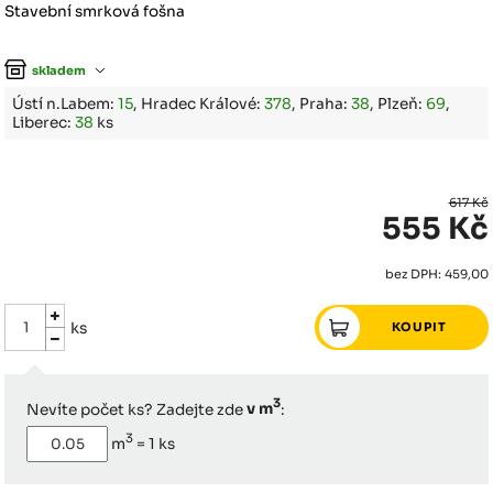
Stavební smrková fošna
skladem
Ústí n.Labem:
15
, Hradec Králové:
378
, Praha:
38
, Plzeň:
69
,
Liberec:
38
ks
617 Kč
555 Kč
bez DPH: 459,00
ks
3
Nevíte počet ks? Zadejte zde
v m
:
3
m
=
1
ks