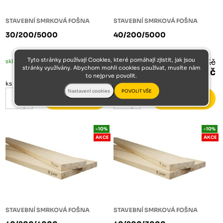
STAVEBNÍ SMRKOVÁ FOŠNA
STAVEBNÍ SMRKOVÁ FOŠNA
30/200/5000
40/200/5000
Tyto stránky používají Cookies, které pomáhají zjistit, jak jsou
skladem
370 Kč
skladem
494 Kč
stránky využívány. Abychom mohli cookies používat, musíte nám
333 Kč
444 Kč
to nejprve povolit.
ks
ks
-10%
-10%
AKCE
AKCE
STAVEBNÍ SMRKOVÁ FOŠNA
STAVEBNÍ SMRKOVÁ FOŠNA