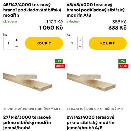
45/142/4000 terasový
45/45/4000 terasový
hranol podkladový sibiřský
hranol podkladový sibiřský
modřín
modřín A/B
skladem
1 129 Kč
skladem
358 Kč
1 050 Kč
333 Kč
ks
ks
-7%
-7%
AKCE
AKCE
TERASOVÉ PRKNO SIBIŘSKÝ MODŘÍN
TERASOVÉ PRKNO SIBIŘSKÝ MODŘÍN
27/142/3000 terasové
27/142/4000 terasové
prkno sibiřský modřín
prkno sibiřský modřín
jemná/hrubá
jemná/hrubá A/B