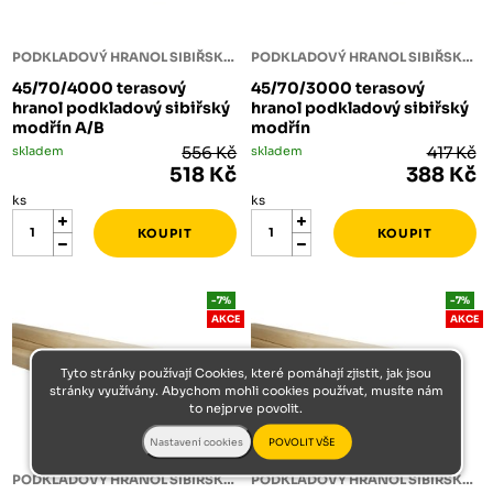
PODKLADOVÝ HRANOL SIBIŘSKÝ MODŘÍN
PODKLADOVÝ HRANOL SIBIŘSKÝ MODŘÍN
45/70/4000 terasový
45/70/3000 terasový
hranol podkladový sibiřský
hranol podkladový sibiřský
modřín A/B
modřín
skladem
556 Kč
skladem
417 Kč
518 Kč
388 Kč
ks
ks
-7%
-7%
AKCE
AKCE
Tyto stránky používají Cookies, které pomáhají zjistit, jak jsou
stránky využívány. Abychom mohli cookies používat, musíte nám
to nejprve povolit.
PODKLADOVÝ HRANOL SIBIŘSKÝ MODŘÍN
PODKLADOVÝ HRANOL SIBIŘSKÝ MODŘÍN