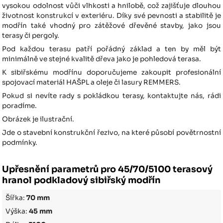
vysokou odolnost vůči vlhkosti a hnilobě, což zajišťuje dlouhou
životnost konstrukcí v exteriéru. Díky své pevnosti a stabilitě je
modřín také vhodný pro zátěžové dřevěné stavby, jako jsou
terasy či pergoly.
Pod každou terasu patří pořádný základ a ten by měl být
minimálně ve stejné kvalitě dřeva jako je pohledová terasa.
K sibiřskému modřínu doporučujeme zakoupit profesionální
spojovací materiál HAŠPL a oleje či lasury REMMERS.
Pokud si nevíte rady s pokládkou terasy, kontaktujte nás, rádi
poradíme.
Obrázek je ilustrační.
Jde o stavební konstrukční řezivo, na které působí povětrnostní
podmínky.
Upřesnění parametrů pro 45/70/5100 terasový
hranol podkladový sibiřský modřín
Šířka:
70 mm
Výška:
45 mm