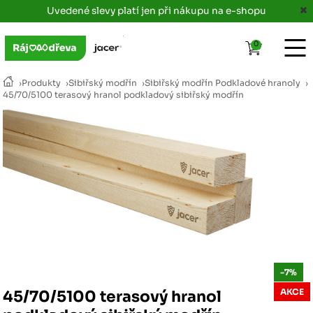
Uvedené slevy platí jen při nákupu na e-shopu
0
›
Produkty
›
Sibiřský modřín
›
Sibiřský modřín Podkladové hranoly
›
45/70/5100 terasový hranol podkladový sibiřský modřín
-7%
AKCE
45/70/5100 terasový hranol