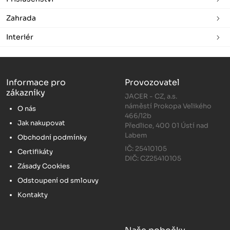
Zahrada
Interiér
Informace pro
Provozovatel
zákazníky
JACER - CZ, a.s.
náměstí Prokopa Velikého
O nás
466/12b
Jak nakupovat
Předlice, 400 01 Ústí nad
Labem
Obchodní podmínky
IČ: 25410105
Certifikáty
DIČ: CZ25410105
Zásady Cookies
Odstoupení od smlouvy
Kontakty