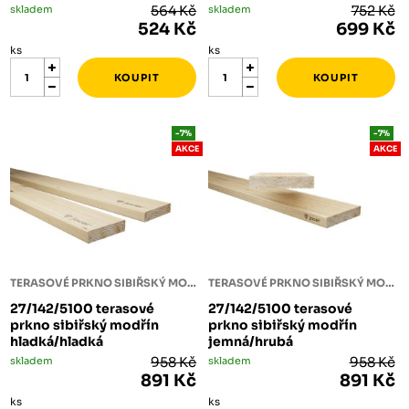
skladem
564 Kč
skladem
752 Kč
524 Kč
699 Kč
ks
ks
-7%
-7%
AKCE
AKCE
TERASOVÉ PRKNO SIBIŘSKÝ MODŘÍN
TERASOVÉ PRKNO SIBIŘSKÝ MODŘÍN
27/142/5100 terasové
27/142/5100 terasové
prkno sibiřský modřín
prkno sibiřský modřín
hladká/hladká
jemná/hrubá
skladem
958 Kč
skladem
958 Kč
891 Kč
891 Kč
ks
ks