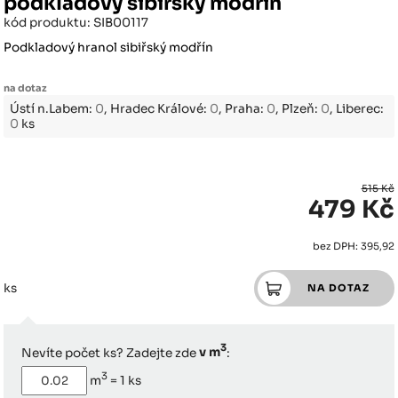
podkladový sibiřský modřín
kód produktu: SIB00117
Podkladový hranol sibiřský modřín
na dotaz
Ústí n.Labem:
0
, Hradec Králové:
0
, Praha:
0
, Plzeň:
0
, Liberec:
0
ks
515 Kč
479 Kč
bez DPH: 395,92
ks
3
Nevíte počet ks? Zadejte zde
v m
:
3
m
=
1
ks