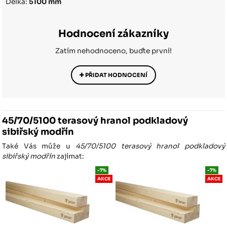
Délka:
5100 mm
Hodnocení zákazníky
Zatím nehodnoceno, buďte první!
PŘIDAT HODNOCENÍ
45/70/5100 terasový hranol podkladový
sibiřský modřín
Také Vás může u
45/70/5100 terasový hranol podkladový
sibiřský modřín
zajímat:
-7%
-7%
AKCE
AKCE