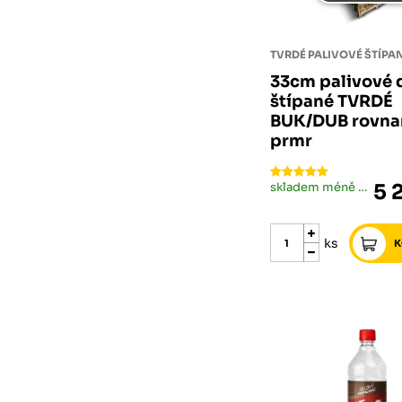
33cm palivové 
štípané TVRDÉ
BUK/DUB rovnan
prmr
skladem méně než 5 ks
5 
ks