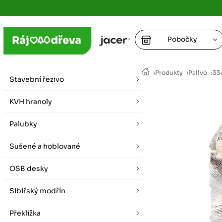
Pobočky
Ústí nad
›
Produkty
›
Palivo
›
33
vybírat zde
Stavební řezivo
+
Hradec K
+
KVH hranoly
+
+
vybírat zde
Palubky
+
Praha
Sušené a hoblované
vybírat zde
OSB desky
Plzeň
vybírat zde
Sibiřský modřín
Liberec
Překližka
Letní otevírací doba (březen - říjen)