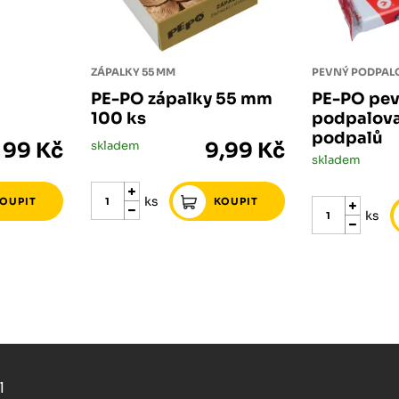
ZÁPALKY 55 MM
PEVNÝ PODPAL
PE-PO zápalky 55 mm
PE-PO pe
100 ks
podpalov
podpalů
99 Kč
skladem
9,99 Kč
skladem
ks
ks
l