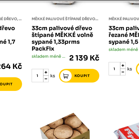
TVRDÉ PALIVOVÉ ŠTÍPANÉ DŘEVO, ROVNANÉ V DŘEVĚNÉ KLECI
MĚKKÉ PALIVOVÉ ŠTÍPANÉ DŘEVO, VOLNĚ SYPANÉ. BALENO PO 1,33 PRMS NA DŘEVĚNÉ PALETĚ.
dřevo
33cm palivové dřevo
33cm pali
štípané MĚKKÉ volně
řezané MĚ
é 1,7
sypané 1,33prms
sypané 1,
PackFix
skladem méně než 5 ks
2 139 Kč
264 Kč
ks
ks