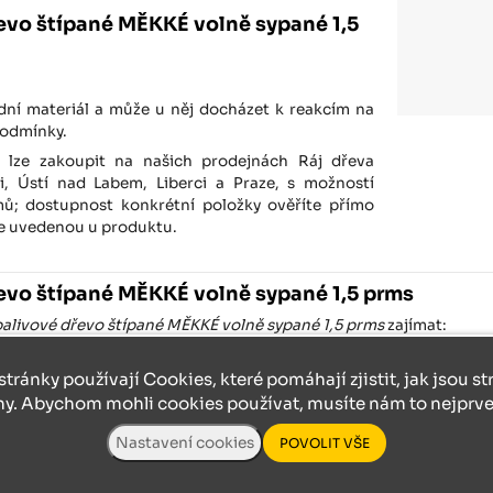
evo štípané MĚKKÉ volně sypané 1,5
odní materiál a může u něj docházet k reakcím na
podmínky.
) lze zakoupit na našich prodejnách Ráj dřeva
ni, Ústí nad Labem, Liberci a Praze, s možností
ů; dostupnost konkrétní položky ověříte přímo
íte uvedenou u produktu.
evo štípané MĚKKÉ volně sypané 1,5 prms
alivové dřevo štípané MĚKKÉ volně sypané 1,5 prms
zajímat:
stránky používají Cookies, které pomáhají zjistit, jak jsou s
ízká cena
Nízká cena
ny. Abychom mohli cookies používat, musíte nám to nejprve 