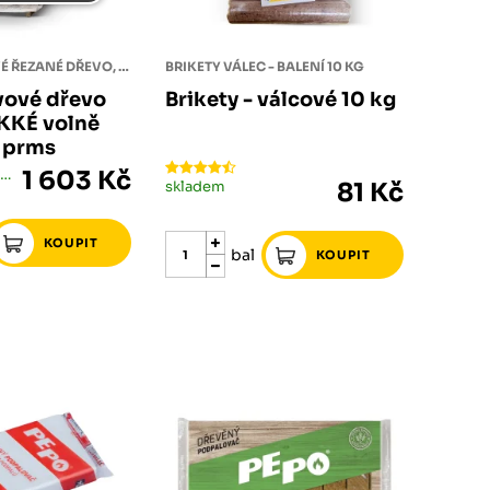
MĚKKÉ PALIVOVÉ ŘEZANÉ DŘEVO, VOLNĚ SYPANÉ. BALENO PO 1,5 PRMS NA DŘEVĚNÉ PALETĚ.
BRIKETY VÁLEC - BALENÍ 10 KG
vové dřevo
Brikety - válcové 10 kg
KKÉ volně
5 prms
skladem méně než 5 ks
1 603 Kč
skladem
81 Kč
bal