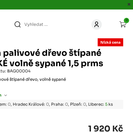
0
363
KONTAKT
Nízká cena
acer.cz
 palivové dřevo štípané
67
É volně sypané 1,5 prms
KONTAKT
jacer.cz
ktu: BAG00004
vové štípané dřevo, volně sypané
860
KONTAKT
jacer.cz
m
667
bem:
0
, Hradec Králové:
0
, Praha:
0
, Plzeň:
0
, Liberec:
5
ks
KONTAKT
jacer.cz
060
1 920 Kč
KONTAKT
c
jacer.cz