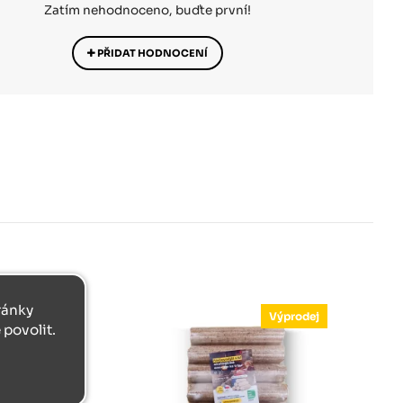
Zatím nehodnoceno, buďte první!
PŘIDAT HODNOCENÍ
tránky
Výprodej
povolit.