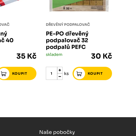
OVAČ
DŘEVĚNÝ PODPALOVAČ
vný
PE-PO dřevěný
ač 40
podpalovač 32
podpalů PEFC
35 Kč
skladem
30 Kč
ks
Naše pobočky