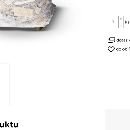
Růžodol XI – Liberec, 460 01
ks
dotaz 
do obl
uktu