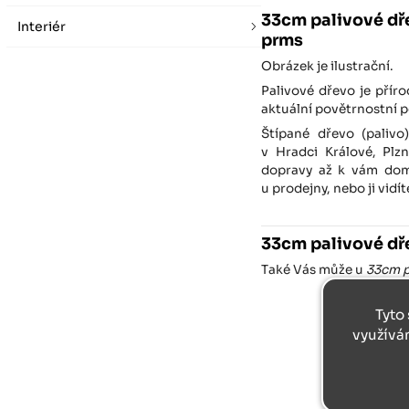
33cm palivové dř
Interiér
prms
Obrázek je ilustrační.
Palivové dřevo je přír
aktuální povětrnostní 
Štípané dřevo (palivo
v Hradci Králové, Plz
dopravy až k vám dom
u prodejny, nebo ji vid
33cm palivové dř
Také Vás může u
33cm p
Tyto 
N
využívá