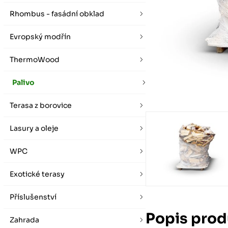
vybírat zde
Po-Pá 07:00 - 16:00, So 08:00 - 12:00 (ne Liberec)
Zimní otevírací doba (listopad - únor)
Rhombus - fasádní obklad
Po-Pá 08:00 - 16:00, So 08:00 - 12:00 (ne Liberec)
Evropský modřín
ThermoWood
Palivo
Terasa z borovice
Lasury a oleje
WPC
Exotické terasy
Příslušenství
Popis prod
Zahrada