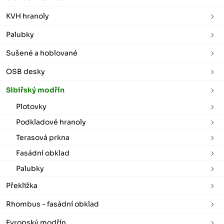
KVH hranoly
Palubky
Sušené a hoblované
OSB desky
Sibiřský modřín
Plotovky
Podkladové hranoly
Terasová prkna
Fasádní obklad
Palubky
Překližka
Rhombus - fasádní obklad
Evropský modřín