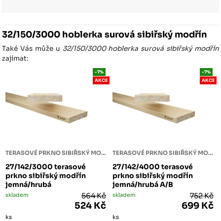
32/150/3000 hoblerka surová sibiřský modřín
Také Vás může u
32/150/3000 hoblerka surová sibiřský modřín
zajímat:
-7%
-7%
AKCE
AKCE
TERASOVÉ PRKNO SIBIŘSKÝ MODŘÍN
TERASOVÉ PRKNO SIBIŘSKÝ MODŘÍN
27/142/3000 terasové
27/142/4000 terasové
prkno sibiřský modřín
prkno sibiřský modřín
jemná/hrubá
jemná/hrubá A/B
skladem
564 Kč
skladem
752 Kč
524 Kč
699 Kč
ks
ks