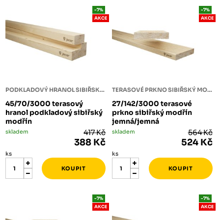
-7%
-7%
AKCE
AKCE
PODKLADOVÝ HRANOL SIBIŘSKÝ MODŘÍN
TERASOVÉ PRKNO SIBIŘSKÝ MODŘÍN
45/70/3000 terasový
27/142/3000 terasové
hranol podkladový sibiřský
prkno sibiřský modřín
modřín
jemná/jemná
skladem
417 Kč
skladem
564 Kč
388 Kč
524 Kč
ks
ks
-7%
-7%
AKCE
AKCE