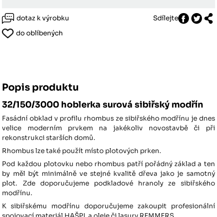
dotaz k výrobku
Sdílejte
do oblíbených
Popis produktu
32/150/3000 hoblerka surová sibiřský modřín
Fasádní obklad v profilu rhombus ze sibiřského modřínu je dnes
velice moderním prvkem na jakékoliv novostavbě či při
rekonstrukci starších domů.
Rhombus lze také použít místo plotových prken.
Pod každou plotovku nebo rhombus patří pořádný základ a ten
by měl být minimálně ve stejné kvalitě dřeva jako je samotný
plot. Zde doporučujeme podkladové hranoly ze sibiřského
modřínu.
K sibiřskému modřínu doporučujeme zakoupit profesionální
spojovací materiál HAŠPL a oleje či lasury REMMERS.