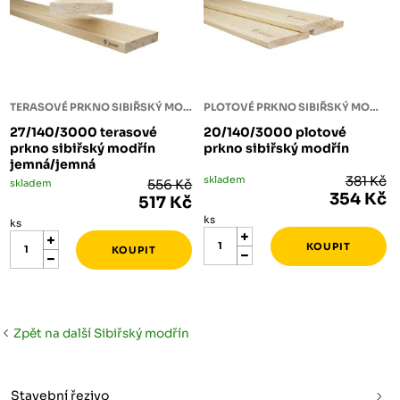
TERASOVÉ PRKNO SIBIŘSKÝ MODŘÍN
PLOTOVÉ PRKNO SIBIŘSKÝ MODŘÍN
27/140/3000 terasové
20/140/3000 plotové
prkno sibiřský modřín
prkno sibiřský modřín
jemná/jemná
skladem
381 Kč
skladem
556 Kč
354 Kč
517 Kč
ks
ks
Zpět na další Sibiřský modřín
Stavební řezivo