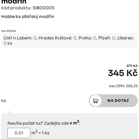
modřín
kód produktu: SIB00005
Hoblerka sibiřský modřín
na dotaz
Ústí n.Labem:
0
, Hradec Králové:
0
, Praha:
0
, Plzeň:
0
, Liberec:
0
ks
371 Kč
345 Kč
bez DPH: 285,25
ks
3
Nevíte počet ks? Zadejte zde
v m
:
3
m
=
1
ks