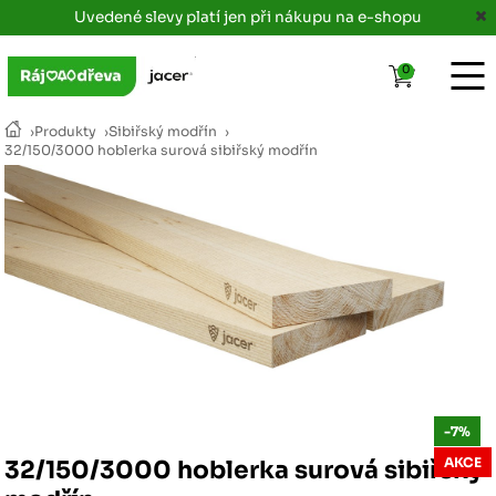
Uvedené slevy platí jen při nákupu na e-shopu
0
›
Produkty
›
Sibiřský modřín
›
32/150/3000 hoblerka surová sibiřský modřín
-7%
AKCE
32/150/3000 hoblerka surová sibiřský