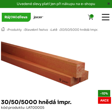
Uvedené slevy platí jen při nákupu na e-shopu
0
›
Produkty
›
Stavební řezivo
›
Latě
›
30/50/5000 hnědá impr.
-10%
AKCE
30/50/5000 hnědá impr.
kód produktu: LAT00005