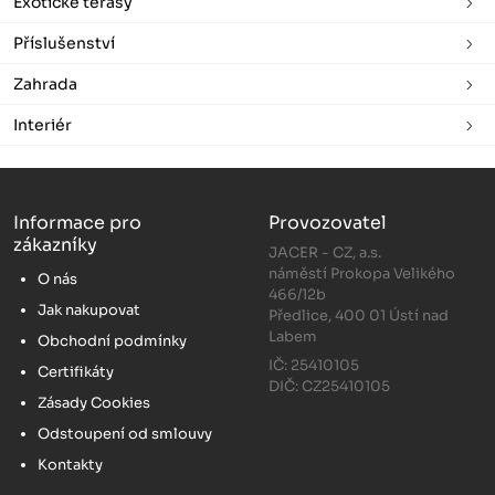
Exotické terasy
Příslušenství
Zahrada
Interiér
Informace pro
Provozovatel
zákazníky
JACER - CZ, a.s.
náměstí Prokopa Velikého
O nás
466/12b
Jak nakupovat
Předlice, 400 01 Ústí nad
Labem
Obchodní podmínky
IČ: 25410105
Certifikáty
DIČ: CZ25410105
Zásady Cookies
Odstoupení od smlouvy
Kontakty