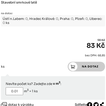
Stavební smrkové latě
na dotaz
Ústí n.Labem:
0
, Hradec Králové:
0
, Praha:
0
, Plzeň:
0
, Liberec:
0
ks
93 Kč
83 Kč
bez DPH: 68,85
ks
3
Nevíte počet ks? Zadejte zde
v m
:
3
m
=
1
ks
dotaz k výrobku
Sdílejte