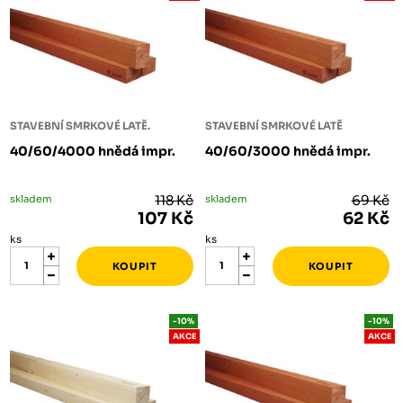
STAVEBNÍ SMRKOVÉ LATĚ.
STAVEBNÍ SMRKOVÉ LATĚ
40/60/4000 hnědá impr.
40/60/3000 hnědá impr.
skladem
118 Kč
skladem
69 Kč
107 Kč
62 Kč
ks
ks
-10%
-10%
AKCE
AKCE