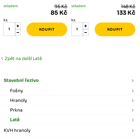
skladem
95 Kč
skladem
148 Kč
85 Kč
133 Kč
ks
ks
Zpět na další Latě
Stavební řezivo
Fošny
Hranoly
Prkna
Latě
KVH hranoly