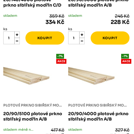
prkno sibiřský modřín C/D
sibiřský modřín A/B
skladem
359 Kč
skladem
245 Kč
334 Kč
228 Kč
ks
ks
-7%
-7%
AKCE
AKCE
PLOTOVÉ PRKNO SIBIŘSKÝ MODŘÍN
PLOTOVÉ PRKNO SIBIŘSKÝ MODŘÍN
20/90/5100 plotové prkno
20/90/4000 plotové prkno
sibiřský modřín A/B
sibiřský modřín A/B
skladem méně než 5 ks
417 Kč
skladem
327 Kč