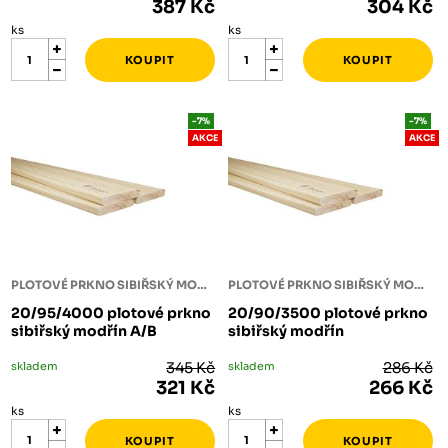
387 Kč
304 Kč
ks
ks
-7%
-7%
AKCE
AKCE
PLOTOVÉ PRKNO SIBIŘSKÝ MODŘÍN
PLOTOVÉ PRKNO SIBIŘSKÝ MODŘÍN
20/95/4000 plotové prkno
20/90/3500 plotové prkno
sibiřský modřín A/B
sibiřský modřín
skladem
345 Kč
skladem
286 Kč
321 Kč
266 Kč
ks
ks