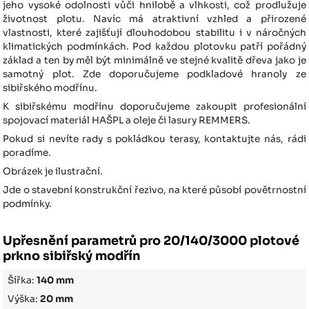
jeho vysoké odolnosti vůči hnilobě a vlhkosti, což prodlužuje
životnost plotu. Navíc má atraktivní vzhled a přirozené
vlastnosti, které zajišťují dlouhodobou stabilitu i v náročných
klimatických podmínkách. Pod každou plotovku patří pořádný
základ a ten by měl být minimálně ve stejné kvalitě dřeva jako je
samotný plot. Zde doporučujeme podkladové hranoly ze
sibiřského modřínu.
K sibiřskému modřínu doporučujeme zakoupit profesionální
spojovací materiál HAŠPL a oleje či lasury REMMERS.
Pokud si nevíte rady s pokládkou terasy, kontaktujte nás, rádi
poradíme.
Obrázek je ilustrační.
Jde o stavební konstrukční řezivo, na které působí povětrnostní
podmínky.
Upřesnění parametrů pro 20/140/3000 plotové
prkno sibiřský modřín
Šířka:
140 mm
Výška:
20 mm