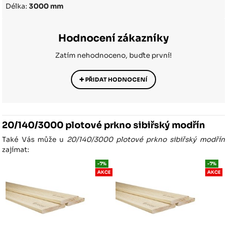
Délka:
3000 mm
Hodnocení zákazníky
Zatím nehodnoceno, buďte první!
PŘIDAT HODNOCENÍ
20/140/3000 plotové prkno sibiřský modřín
Také Vás může u
20/140/3000 plotové prkno sibiřský modřín
zajímat:
-7%
-7%
AKCE
AKCE