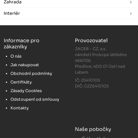
Zahrada
Interiér
Informace pro
Provozovatel
zákazníky
JACER - CZ, a.s.
náměstí Prokopa Velikého
O nás
466/12b
Jak nakupovat
Předlice, 400 01 Ústí nad
Labem
Obchodní podmínky
IČ: 25410105
Certifikáty
DIČ: CZ25410105
Zásady Cookies
Odstoupení od smlouvy
Kontakty
Naše pobočky