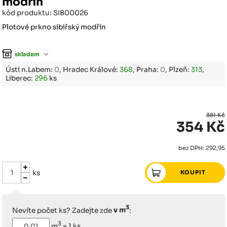
modřín
kód produktu: SIB00026
Plotové prkno sibiřský modřín
skladem
Ústí n.Labem:
0
, Hradec Králové:
368
, Praha:
0
, Plzeň:
313
,
Liberec:
296
ks
381 Kč
354 Kč
bez DPH: 292,95
ks
3
Nevíte počet ks? Zadejte zde
v m
:
3
m
=
1
ks