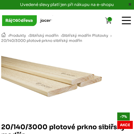
Uvedené slevy platí jen při nákupu na e-shopu
0
›
Produkty
›
Sibiřský modřín
›
Sibiřský modřín Plotovky
›
20/140/3000 plotové prkno sibiřský modřín
-7%
AKCE
20/140/3000 plotové prkno sibiřský