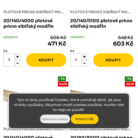
PLOTOVÉ PRKNO SIBIŘSKÝ MODŘÍN
PLOTOVÉ PRKNO SIBIŘSKÝ MODŘÍN
20/140/4000 plotové
20/140/5100 plotové prkno
prkno sibiřský modřín
sibiřský modřín
skladem
506 Kč
skladem
648 Kč
471 Kč
603 Kč
ks
ks
-7%
-7%
AKCE
AKCE
Tyto stránky používají Cookies, které pomáhají zjistit, jak jsou
stránky využívány. Abychom mohli cookies používat, musíte nám
to nejprve povolit.
PLOTOVÉ PRKNO SIBIŘSKÝ MODŘÍN
PLOTOVÉ PRKNO SIBIŘSKÝ MODŘÍN
20/140/4000 plotové
20/90/3000 plotové prkno