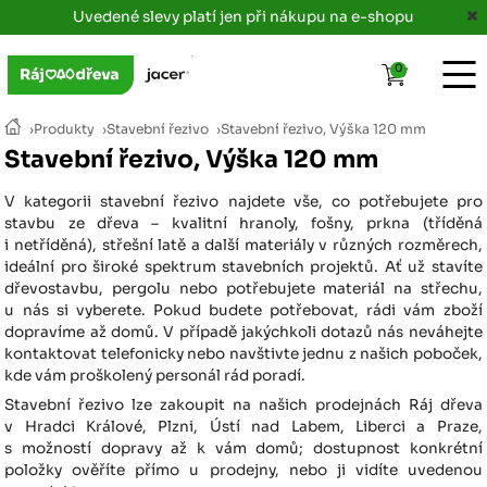
Uvedené slevy platí jen při nákupu na e-shopu
0
›
Produkty
›
Stavební řezivo
›
Stavební řezivo, Výška 120 mm
Stavební řezivo, Výška 120 mm
V kategorii stavební řezivo najdete vše, co potřebujete pro
stavbu ze dřeva – kvalitní hranoly, fošny, prkna (tříděná
i netříděná), střešní latě a další materiály v různých rozměrech,
ideální pro široké spektrum stavebních projektů. Ať už stavíte
dřevostavbu, pergolu nebo potřebujete materiál na střechu,
u nás si vyberete. Pokud budete potřebovat, rádi vám zboží
dopravíme až domů. V případě jakýchkoli dotazů nás neváhejte
kontaktovat telefonicky nebo navštivte jednu z našich poboček,
kde vám proškolený personál rád poradí.
Stavební řezivo lze zakoupit na našich prodejnách Ráj dřeva
v Hradci Králové, Plzni, Ústí nad Labem, Liberci a Praze,
s možností dopravy až k vám domů; dostupnost konkrétní
položky ověříte přímo u prodejny, nebo ji vidíte uvedenou