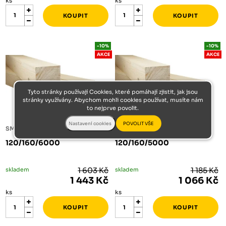
ks
ks
-10%
-10%
AKCE
AKCE
Tyto stránky používají Cookies, které pomáhají zjistit, jak jsou
stránky využívány. Abychom mohli cookies používat, musíte nám
to nejprve povolit.
SMRKOVÝ STAVEBNÍ HRANOL
SMRKOVÝ STAVEBNÍ HRANOL
120/160/6000
120/160/5000
skladem
1 603 Kč
skladem
1 185 Kč
1 443 Kč
1 066 Kč
ks
ks