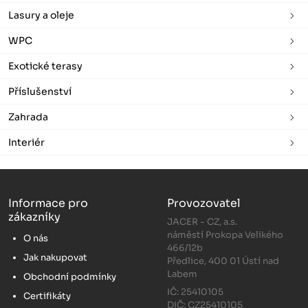
Lasury a oleje
WPC
Exotické terasy
Příslušenství
Zahrada
Interiér
Informace pro
Provozovatel
zákazníky
JACER - CZ, a.s.
náměstí Prokopa Velikého
O nás
466/12b
Jak nakupovat
Předlice, 400 01 Ústí nad
Labem
Obchodní podmínky
IČ: 25410105
Certifikáty
DIČ: CZ25410105