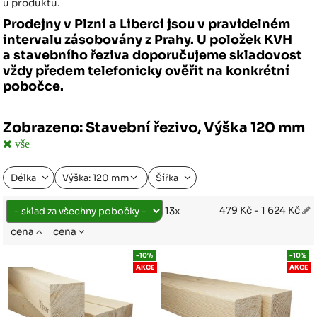
u produktu.
Prodejny v Plzni a Liberci jsou v pravidelném
intervalu zásobovány z Prahy. U položek KVH
a stavebního řeziva doporučujeme skladovost
vždy předem telefonicky ověřit na konkrétní
pobočce.
Zobrazeno: Stavební řezivo, Výška 120 mm
vše
Délka
Výška: 120 mm
Šířka
479 Kč - 1 624 Kč
13x
cena
cena
-10%
-10%
AKCE
AKCE