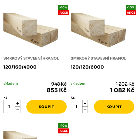
-10%
-10%
AKCE
AKCE
SMRKOVÝ STAVEBNÍ HRANOL
SMRKOVÝ STAVEBNÍ HRANOL
120/160/4000
120/120/6000
skladem
948 Kč
skladem
1 202 Kč
853 Kč
1 082 Kč
ks
ks
-10%
AKCE