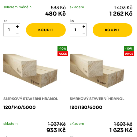
skladem méně než 5 ks
533 Kč
skladem
1 403 Kč
480 Kč
1 262 Kč
ks
ks
-10%
-10%
AKCE
AKCE
SMRKOVÝ STAVEBNÍ HRANOL
SMRKOVÝ STAVEBNÍ HRANOL
120/140/5000
120/180/6000
skladem
1 037 Kč
skladem
1 803 Kč
933 Kč
1 623 Kč