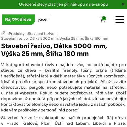
Uvedené slevy platí jen při nákupu na e-shopu
0
›
Produkty
›
Stavební řezivo
›
Stavební řezivo, Délka 5000 mm, Výška 25 mm, Šířka 180 mm
Stavební řezivo, Délka 5000 mm,
Výška 25 mm, Šířka 180 mm
V kategorii stavební řezivo najdete vše, co potřebujete pro
stavbu ze dřeva – kvalitní hranoly, fošny, prkna (tříděná
i netříděná), střešní latě a další materiály v různých rozměrech,
ideální pro široké spektrum stavebních projektů. Ať už stavíte
dřevostavbu, pergolu nebo potřebujete materiál na střechu,
u nás si vyberete. Pokud budete potřebovat, rádi vám zboží
dopravíme až domů. V případě jakýchkoli dotazů nás neváhejte
kontaktovat telefonicky nebo navštivte jednu z našich poboček,
kde vám proškolený personál rád poradí.
Stavební řezivo lze zakoupit na našich prodejnách Ráj dřeva
v Hradci Králové, Plzni, Ústí nad Labem, Liberci a Praze,