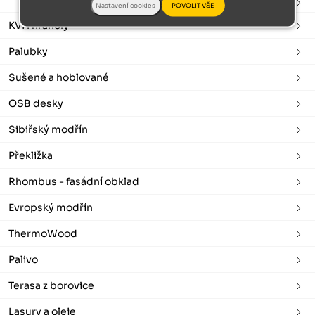
Latě
KVH hranoly
Palubky
Sušené a hoblované
OSB desky
Sibiřský modřín
Překližka
Rhombus - fasádní obklad
Evropský modřín
ThermoWood
Palivo
Terasa z borovice
Lasury a oleje