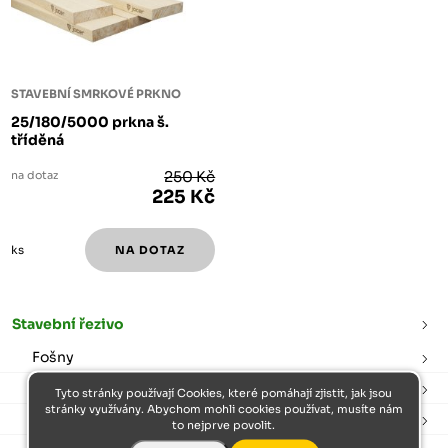
STAVEBNÍ SMRKOVÉ PRKNO
25/180/5000 prkna š.
tříděná
na dotaz
250 Kč
225 Kč
ks
Stavební řezivo
Fošny
Hranoly
Tyto stránky používají Cookies, které pomáhají zjistit, jak jsou
stránky využívány. Abychom mohli cookies používat, musíte nám
Prkna
to nejprve povolit.