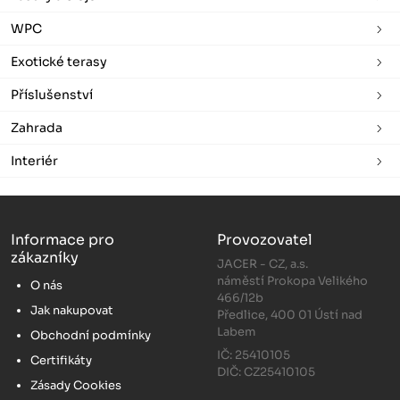
WPC
Exotické terasy
Příslušenství
Zahrada
Interiér
Informace pro
Provozovatel
zákazníky
JACER - CZ, a.s.
náměstí Prokopa Velikého
O nás
466/12b
Jak nakupovat
Předlice, 400 01 Ústí nad
Labem
Obchodní podmínky
IČ: 25410105
Certifikáty
DIČ: CZ25410105
Zásady Cookies