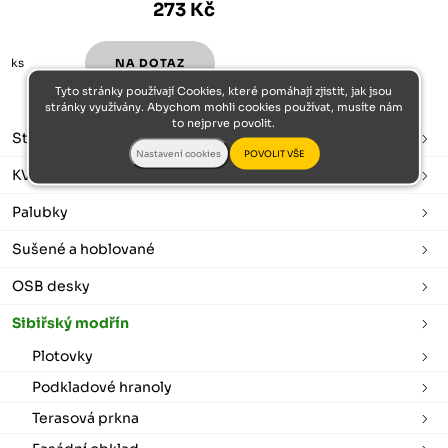
273 Kč
ks
Tyto stránky používají Cookies, které pomáhají zjistit, jak jsou
stránky využívány. Abychom mohli cookies používat, musíte nám
to nejprve povolit.
Stavební řezivo
KVH hranoly
Palubky
Sušené a hoblované
OSB desky
Sibiřský modřín
Plotovky
Podkladové hranoly
Terasová prkna