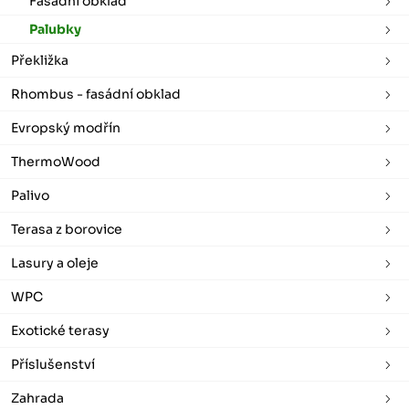
Fasádní obklad
Palubky
Překližka
Rhombus - fasádní obklad
Evropský modřín
ThermoWood
Palivo
Terasa z borovice
Lasury a oleje
WPC
Exotické terasy
Příslušenství
Zahrada