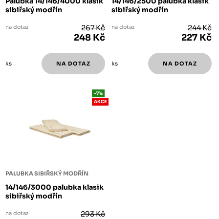
Palubka 14/146/4000 klasik
14/146/2500 palubka klasik
sibiřský modřín
sibiřský modřín
na dotaz
267 Kč
na dotaz
244 Kč
248 Kč
227 Kč
ks
ks
-7%
AKCE
PALUBKA SIBIŘSKÝ MODŘÍN
14/146/3000 palubka klasik
sibiřský modřín
na dotaz
293 Kč