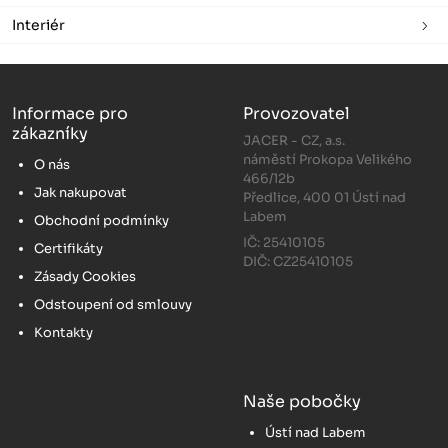
Interiér
Informace pro
Provozovatel
zákazníky
JACER - CZ, a.s.
náměstí Prokopa Velikého
O nás
466/12b
Jak nakupovat
Předlice, 400 01 Ústí nad
Labem
Obchodní podmínky
IČ: 25410105
Certifikáty
DIČ: CZ25410105
Zásady Cookies
Odstoupení od smlouvy
Kontakty
Naše pobočky
Ústí nad Labem