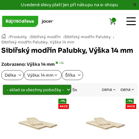
Uvedené slevy platí jen při nákupu na e-shopu
0
›
Produkty
›
Sibiřský modřín
›
Sibiřský modřín Palubky
›
Sibiřský modřín Palubky, Výška 14 mm
Sibiřský modřín Palubky, Výška 14 mm
vše
Zobrazeno: Výška 14 mm
Délka
Výška: 14 mm
Šířka
cena
cena
5x
-7%
-7%
AKCE
AKCE