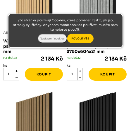
Tyto stránky používají Cookies, které pomáhají zjistit, jak jsou
stránky využívány. Abychom mohli cookies používat, musíte nám
to nejprve povolit.
AKUSTICKÝ DESIGNOVÝ PANEL
AKUSTICKÝ DESIGNOVÝ PANEL
WALL CONCEPT akustický
WALL CONCEPT akustický
panel Javor, 2750x604x21
panel Raw Imperial,
mm
2750x604x21 mm
na dotaz
2 134 Kč
na dotaz
2 134 Kč
ks
ks