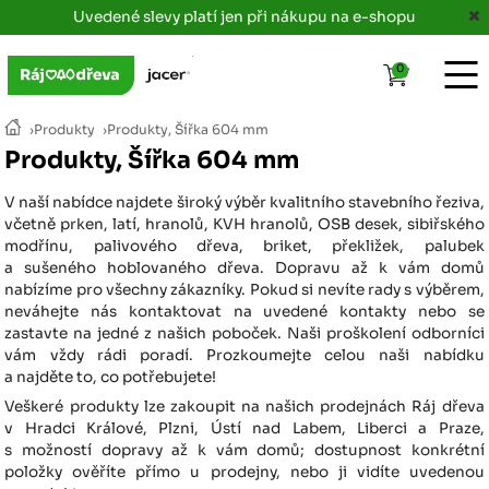
Uvedené slevy platí jen při nákupu na e-shopu
0
›
Produkty
›
Produkty, Šířka 604 mm
Produkty, Šířka 604 mm
V naší nabídce najdete široký výběr kvalitního stavebního řeziva,
včetně prken, latí, hranolů, KVH hranolů, OSB desek, sibiřského
modřínu, palivového dřeva, briket, překližek, palubek
a sušeného hoblovaného dřeva. Dopravu až k vám domů
nabízíme pro všechny zákazníky. Pokud si nevíte rady s výběrem,
neváhejte nás kontaktovat na uvedené kontakty nebo se
zastavte na jedné z našich poboček. Naši proškolení odborníci
vám vždy rádi poradí. Prozkoumejte celou naši nabídku
a najděte to, co potřebujete!
Veškeré produkty lze zakoupit na našich prodejnách Ráj dřeva
v Hradci Králové, Plzni, Ústí nad Labem, Liberci a Praze,
s možností dopravy až k vám domů; dostupnost konkrétní
položky ověříte přímo u prodejny, nebo ji vidíte uvedenou