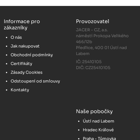
Informace pro
Provozovatel
zákazníky
JACER - CZ, a.s.
náměstí Prokopa Velikého
O nás
466/12b
Jak nakupovat
Předlice, 400 01 Ústí nad
Labem
Obchodní podmínky
IČ: 25410105
Certifikáty
DIČ: CZ25410105
Zásady Cookies
Odstoupení od smlouvy
Kontakty
Naše pobočky
Ústí nad Labem
Hradec Králové
Praha - Tůmovka