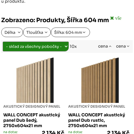
u produktu.
vše
Zobrazeno: Produkty, Šířka 604 mm
Délka
Tloušťka
Šířka: 604 mm
cena
cena
10x
AKUSTICKÝ DESIGNOVÝ PANEL
AKUSTICKÝ DESIGNOVÝ PANEL
WALL CONCEPT akustický
WALL CONCEPT akustický
panel Dub šedý,
panel Dub rustic,
2750x604x21 mm
2750x604x21 mm
na dotaz
2 134 Kč
na dotaz
2 134 Kč