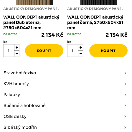
AKUSTICKÝ DESIGNOVÝ PANEL
AKUSTICKÝ DESIGNOVÝ PANEL
WALL CONCEPT akustický
WALL CONCEPT akustický
panel Dub eterna,
panel černá, 2750x604x21
2750x604x21 mm
mm
na dotaz
2 134 Kč
na dotaz
2 134 Kč
ks
ks
Stavební řezivo
KVH hranoly
Palubky
Sušené a hoblované
OSB desky
Sibiřský modřín