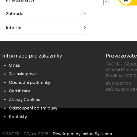
Příslušenství
Zahrada
Interiér
Informace pro zákazníky
Provozovate
JACER - CZ, a.s
O nás
náměstí Prokop
Jak nakupovat
Předlice, 400 0
Obchodní podmínky
IČ: 25410105
DIČ: CZ254101
Certifikáty
Zásady Cookies
Odstoupení od smlouvy
Kontakty
© JACER - CZ, a.s. 2026 -
Developed by Insion Systems