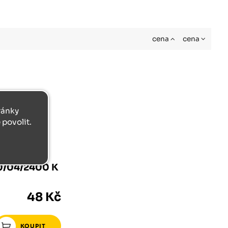
cena
cena
tránky
povolit.
TA
20/04/2400 K
48 Kč