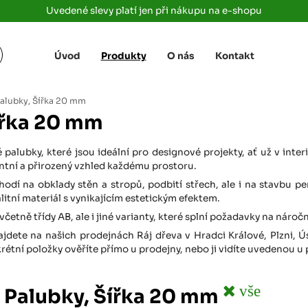
Uvedené slevy platí jen při nákupu na e-shopu
Úvod
Produkty
O nás
Kontakt
Žižkova 3363/78
+420 733 733 
 Labem
(parkoviště MAKRO)
rajdrevausti
j
alubky, Šířka 20 mm
Ústí nad Labem, 400 01
ířka 20 mm
Rovná 181
+420 731 616 7
rálové
(parkoviště MAKRO)
rajdrevahradec
palubky, které jsou ideální pro designové projekty, ať už v inte
Březhrad, Hradec Králové, 503 32
ntní a přirozený vzhled každému prostoru.
Tůmovka 110
hodí na obklady stěn a stropů, podbití střech, ale i na stavbu pe
+420 734 850 
(Za čerpací stanicí TANK ONO)
litní materiál s vynikajícím estetickým efektem.
rajdrevapraha
Předboj, 250 72
včetně třídy AB, ale i jiné varianty, které splní požadavky na náro
ajdete na našich prodejnách Ráj dřeva v Hradci Králové, Plzni, Ú
Rokycanská 2656/2,
+420 603 162 
(parkoviště Albert)
tní položky ověříte přímo u prodejny, nebo ji vidíte uvedenou u
rajdrevaplzen
Plzeň 4, 301 00
Partyzánská
vše
 Palubky, Šířka 20 mm
+420 733 733 
(na konci ulice u zrcadla)
rajdrevalibere