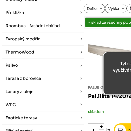
vybírat zde
Po-Pá 07:00 - 16:00, So 08:00 - 12:00 (ne Liberec)
Zimní otevírací doba (listopad - únor)
Délka
Výška
Po-Pá 08:00 - 16:00, So 08:00 - 12:00 (ne Liberec)
Překližka
Rhombus - fasádní obklad
Evropský modřín
ThermoWood
Tyto 
Palivo
využívá
Terasa z borovice
PALUBKOVÁ LIŠTA
Lasury a oleje
Pal.lišta 14/20
WPC
skladem
Exotické terasy
ks