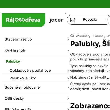
Pobočky
Ústí nad
›
Produkty
›
Palubky
›
P
vybírat zde
Stavební řezivo
Palubky, Š
+
Hradec K
+
KVH hranoly
+
+
Obkladové a podlahové 
vybírat zde
povrchu přinášejí elega
Palubky
+
Tyto palubky se skvěle 
Praha
Obkladové a podlahové
všechny, kdo hledají kva
vybírat zde
Nabízíme různé kvality, 
Palubkové lišty
Široký výběr palubek n
Plzeň
Sušené a hoblované
domů; dostupnost konkré
vybírat zde
OSB desky
Zobrazeno:
Liberec
Letní otevírací doba (březen - říjen)
Sibiřský modřín