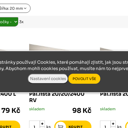
Růžodol XI – Liberec, 460 01
Šířka: 20 mm
3x
stránky používají Cookies, které pomáhají zjistit, jak jsou s
ny. Abychom mohli cookies používat, musíte nám to nejprve 
PALUBKOVÁ LIŠTA
PALUBKOVÁ LIŠ
/2400 L
Pal.lišta 20/20/2400
Pal.lišta 
RV
79 Kč
skladem
98 Kč
skladem
ks
ks