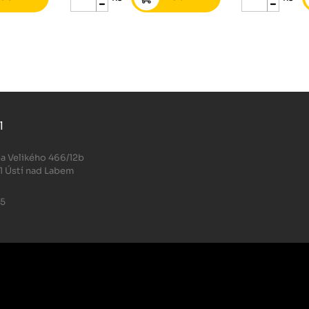
l
.
a Velikého 466/12b
1 Ústí nad Labem
05