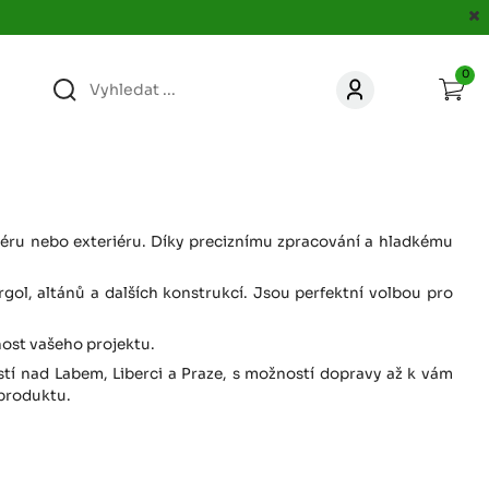
0
363
KONTAKT
acer.cz
67
KONTAKT
jacer.cz
riéru nebo exteriéru. Díky preciznímu zpracování a hladkému
rgol, altánů a dalších konstrukcí. Jsou perfektní volbou pro
860
KONTAKT
jacer.cz
čnost vašeho projektu.
stí nad Labem, Liberci a Praze, s možností dopravy až k vám
667
KONTAKT
 produktu.
jacer.cz
060
KONTAKT
c
jacer.cz