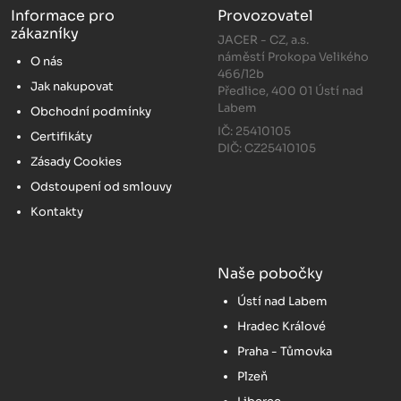
Informace pro
Provozovatel
zákazníky
JACER - CZ, a.s.
náměstí Prokopa Velikého
O nás
466/12b
Jak nakupovat
Předlice, 400 01 Ústí nad
Labem
Obchodní podmínky
IČ: 25410105
Certifikáty
DIČ: CZ25410105
Zásady Cookies
Odstoupení od smlouvy
Kontakty
Naše pobočky
Ústí nad Labem
Hradec Králové
Praha - Tůmovka
Plzeň