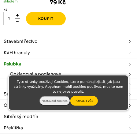
skladem
79 Kč
ks
Stavební řezivo
KVH hranoly
Palubky
Obkladové a podlahové
Tyto stránky používají Cookies, které pomáhají zjistit, jak jsou
Palubkové lišty
stránky využívány. Abychom mohli cookies používat, musíte nám
to nejprve povolit.
Sušené a hoblované
OSB desky
Sibiřský modřín
Překližka