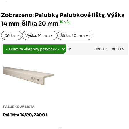
Zobrazeno: Palubky Palubkové lišty, Výška
vše
14 mm, Šířka 20 mm
Délka
Výška: 14 mm
Šířka: 20 mm
cena
cena
1x
PALUBKOVÁ LIŠTA
Pal.lišta 14/20/2400 L