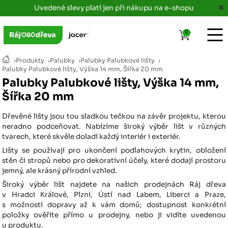
Uvedené slevy platí jen při nákupu na e-shopu
0
›
Produkty
›
Palubky
›
Palubky Palubkové lišty
›
Palubky Palubkové lišty, Výška 14 mm, Šířka 20 mm
Palubky Palubkové lišty, Výška 14 mm,
Šířka 20 mm
Dřevěné lišty jsou tou sladkou tečkou na závěr projektu, kterou
neradno podceňovat. Nabízíme široký výběr lišt v různých
tvarech, které skvěle doladí každý interiér i exteriér.
Lišty se používají pro ukončení podlahových krytin, obložení
stěn či stropů nebo pro dekorativní účely, které dodají prostoru
jemný, ale krásný přírodní vzhled.
Široký výběr lišt najdete na našich prodejnách Ráj dřeva
v Hradci Králové, Plzni, Ústí nad Labem, Liberci a Praze,
s možností dopravy až k vám domů; dostupnost konkrétní
položky ověříte přímo u prodejny, nebo ji vidíte uvedenou
u produktu.