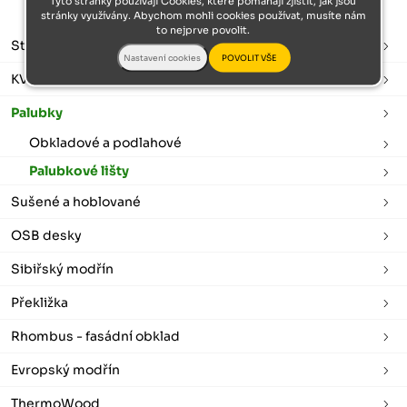
Tyto stránky používají Cookies, které pomáhají zjistit, jak jsou
stránky využívány. Abychom mohli cookies používat, musíte nám
to nejprve povolit.
Stavební řezivo
KVH hranoly
Palubky
Obkladové a podlahové
Palubkové lišty
Sušené a hoblované
OSB desky
Sibiřský modřín
Překližka
Rhombus - fasádní obklad
Evropský modřín
ThermoWood