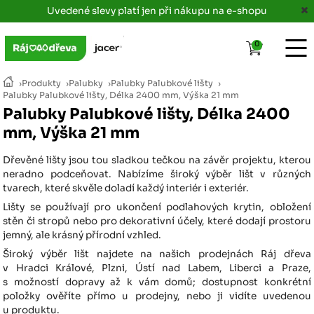
Uvedené slevy platí jen při nákupu na e-shopu
0
›
Produkty
›
Palubky
›
Palubky Palubkové lišty
›
Palubky Palubkové lišty, Délka 2400 mm, Výška 21 mm
Palubky Palubkové lišty, Délka 2400
mm, Výška 21 mm
Dřevěné lišty jsou tou sladkou tečkou na závěr projektu, kterou
neradno podceňovat. Nabízíme široký výběr lišt v různých
tvarech, které skvěle doladí každý interiér i exteriér.
Lišty se používají pro ukončení podlahových krytin, obložení
stěn či stropů nebo pro dekorativní účely, které dodají prostoru
jemný, ale krásný přírodní vzhled.
Široký výběr lišt najdete na našich prodejnách Ráj dřeva
v Hradci Králové, Plzni, Ústí nad Labem, Liberci a Praze,
s možností dopravy až k vám domů; dostupnost konkrétní
položky ověříte přímo u prodejny, nebo ji vidíte uvedenou
u produktu.