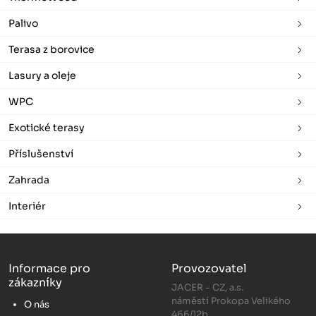
Palivo
Terasa z borovice
Lasury a oleje
WPC
Exotické terasy
Příslušenství
Zahrada
Interiér
Informace pro
Provozovatel
zákazníky
JACER - CZ, a.s.
náměstí Prokopa Velikého
O nás
466/12b