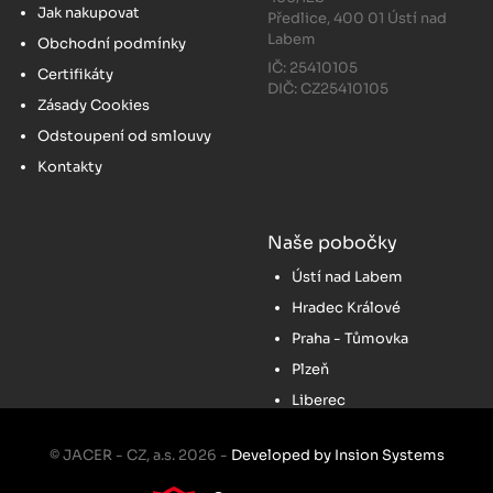
Jak nakupovat
Předlice, 400 01 Ústí nad
Labem
Obchodní podmínky
IČ: 25410105
Certifikáty
DIČ: CZ25410105
Zásady Cookies
Odstoupení od smlouvy
Kontakty
Naše pobočky
Ústí nad Labem
Hradec Králové
Praha - Tůmovka
Plzeň
Liberec
© JACER - CZ, a.s. 2026 -
Developed by Insion Systems