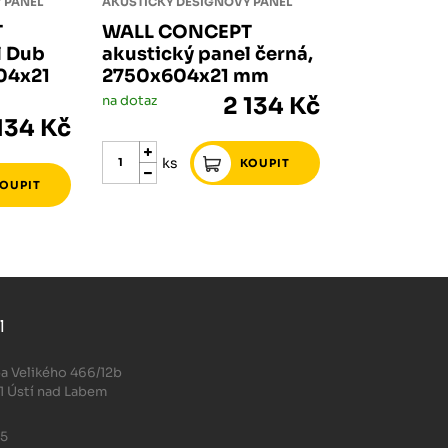
 PANEL
AKUSTICKÝ DESIGNOVÝ PANEL
T
WALL CONCEPT
l Dub
akustický panel černá,
04x21
2750x604x21 mm
na dotaz
2 134 Kč
134 Kč
ks
l
.
a Velikého 466/12b
1 Ústí nad Labem
05