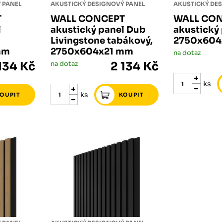
 PANEL
AKUSTICKÝ DESIGNOVÝ PANEL
AKUSTICKÝ DE
T
WALL CONCEPT
WALL CO
l
akustický panel Dub
akustický 
Livingstone tabákový,
2750x604
mm
2750x604x21 mm
na dotaz
134 Kč
na dotaz
2 134 Kč
ks
ks