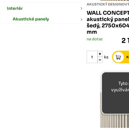
AKUSTICKÝ DESIGNOVÝ
Interiér
WALL CONCEP
akustický pane
Akustické panely
šedý, 2750x60
mm
na dotaz
2 
ks
Tyto 
využívá