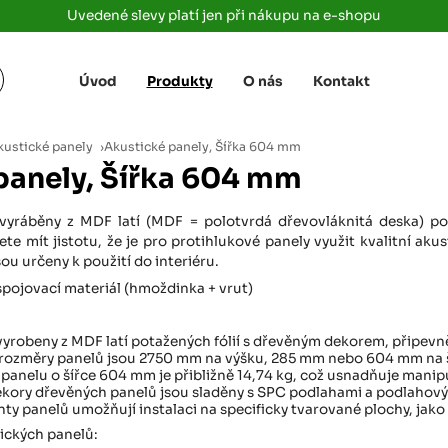
Uvedené slevy platí jen při nákupu na e-shopu
Úvod
Produkty
O nás
Kontakt
Žižkova 3363/78
+420 733 733 
 Labem
(parkoviště MAKRO)
rajdrevausti
j
kustické panely
›
Akustické panely, Šířka 604 mm
Ústí nad Labem, 400 01
panely, Šířka 604 mm
Rovná 181
+420 731 616 7
rálové
(parkoviště MAKRO)
rajdrevahradec
 vyráběny z MDF latí (MDF = polotvrdá dřevovláknitá deska) p
Březhrad, Hradec Králové, 503 32
 mít jistotu, že je pro protihlukové panely využit kvalitní akus
ou určeny k použití do interiéru.
Tůmovka 110
+420 734 850 
(Za čerpací stanicí TANK ONO)
 spojovací materiál (hmoždinka + vrut)
rajdrevapraha
Předboj, 250 72
vyrobeny z MDF latí potažených fólií s dřevěným dekorem, připevn
Rokycanská 2656/2,
+420 603 162 
rozměry panelů jsou 2750 mm na výšku, 285 mm nebo 604 mm na ší
(parkoviště Albert)
rajdrevaplzen
anelu o šířce 604 mm je přibližně 14,74 kg, což usnadňuje manipul
Plzeň 4, 301 00
kory dřevěných panelů jsou sladěny s SPC podlahami a podlahovým
nty panelů umožňují instalaci na specificky tvarované plochy, jako 
Partyzánská
+420 733 733 
ických panelů:
(na konci ulice u zrcadla)
rajdrevalibere