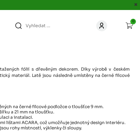
0
363
KONTAKT
acer.cz
67
KONTAKT
jacer.cz
otažených fólií s dřevěným dekorem. Díky výrobě v českém
tický materiál. Latě jsou následně umístěny na černé filcové
860
KONTAKT
jacer.cz
ěných na černé filcové podložce o tloušťce 9 mm.
667
řku a 21 mm na tloušťku.
KONTAKT
jacer.cz
aci a instalaci.
i lištami ACARA, což umožňuje jednotný design interiéru.
jsou rohy místností, výklenky či sloupy.
060
KONTAKT
c
jacer.cz