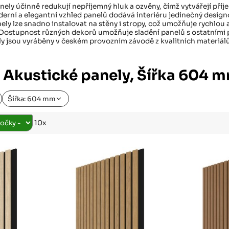
Růžodol XI – Liberec, 460 01
nely účinně redukují nepříjemný hluk a ozvěny, čímž vytvářejí příje
erní a elegantní vzhled panelů dodává interiéru jedinečný design
ely lze snadno instalovat na stěny i stropy, což umožňuje rychlou 
Dostupnost různých dekorů umožňuje sladění panelů s ostatními prvk
y jsou vyráběny v českém provozním závodě z kvalitních materiálů,
 Akustické panely, Šířka 604 
Šířka: 604 mm
10x