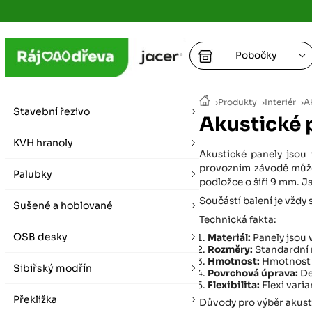
Pobočky
Ústí nad
›
Produkty
›
Interiér
›
A
vybírat zde
Stavební řezivo
Akustické 
+
Hradec K
+
KVH hranoly
+
+
Akustické panely jsou
vybírat zde
provozním závodě můžete
Palubky
+
podložce o šíři 9 mm. Js
Praha
Součástí balení je vždy
Sušené a hoblované
vybírat zde
Technická fakta:
OSB desky
Materiál:
Panely jsou 
Plzeň
Rozměry:
Standardní 
Hmotnost:
Hmotnost p
vybírat zde
Sibiřský modřín
Povrchová úprava:
De
Flexibilita:
Flexi varia
Liberec
Překližka
Letní otevírací doba (březen - říjen)
Důvody pro výběr akust