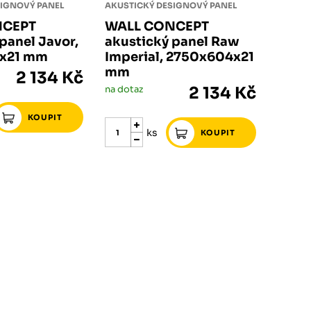
SIGNOVÝ PANEL
AKUSTICKÝ DESIGNOVÝ PANEL
NCEPT
WALL CONCEPT
panel Javor,
akustický panel Raw
x21 mm
Imperial, 2750x604x21
mm
2 134 Kč
na dotaz
2 134 Kč
ks