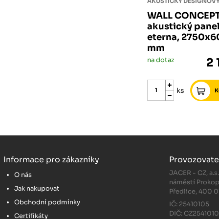
AKUSTICKÝ DESIGNOVÝ
WALL CONCEP
akustický pane
eterna, 2750x6
mm
na dotaz
2 
ks
Informace pro zákazníky
Provozovate
JACER - CZ, a.s
O nás
náměstí Prokop
Jak nakupovat
Předlice, 400 0
Obchodní podmínky
IČ: 25410105
DIČ: CZ254101
Certifikáty