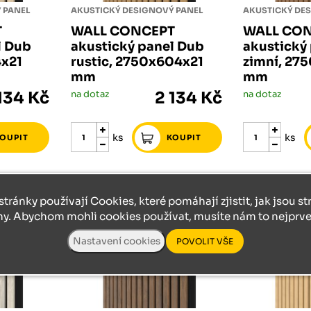
 PANEL
AKUSTICKÝ DESIGNOVÝ PANEL
AKUSTICKÝ DE
T
WALL CONCEPT
WALL CO
l Dub
akustický panel Dub
akustický
4x21
rustic, 2750x604x21
zimní, 27
mm
mm
134 Kč
na dotaz
2 134 Kč
na dotaz
ks
ks
stránky používají Cookies, které pomáhají zjistit, jak jsou s
ny. Abychom mohli cookies používat, musíte nám to nejprve 