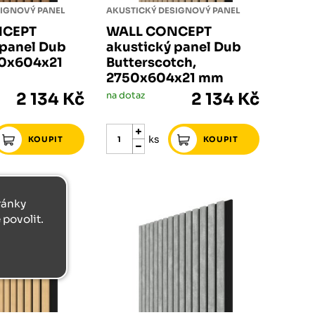
SIGNOVÝ PANEL
AKUSTICKÝ DESIGNOVÝ PANEL
NCEPT
WALL CONCEPT
 panel Dub
akustický panel Dub
50x604x21
Butterscotch,
2750x604x21 mm
2 134 Kč
na dotaz
2 134 Kč
ks
tránky
povolit.