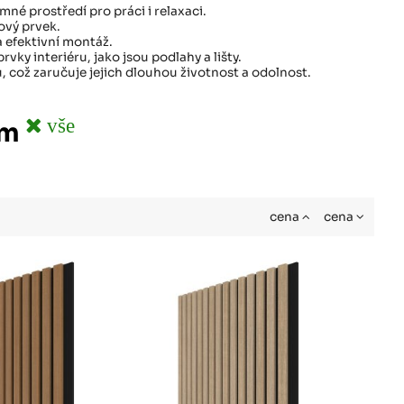
mné prostředí pro práci i relaxaci.
ový prvek.
a efektivní montáž.
y interiéru, jako jsou podlahy a lišty.
 což zaručuje jejich dlouhou životnost a odolnost.
vše
mm
cena
cena