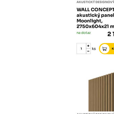
AKUSTICKÝ DESIGNOVÝ
WALL CONCEP
akustický pane
Moonlight,
2750x604x21 
na dotaz
2 
ks