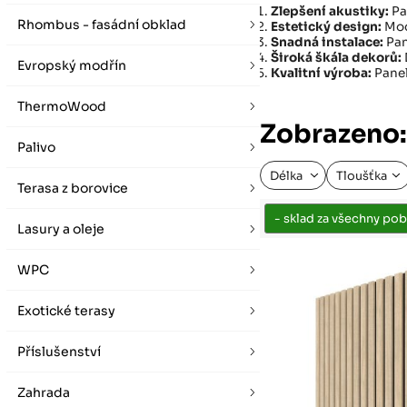
vybírat zde
Po-Pá 07:00 - 16:00, So 08:00 - 12:00 (ne Liberec)
Zlepšení akustiky:
Pa
Zimní otevírací doba (listopad - únor)
Rhombus - fasádní obklad
Estetický design:
Mod
Po-Pá 08:00 - 16:00, So 08:00 - 12:00 (ne Liberec)
Snadná instalace:
Pan
Široká škála dekorů:
Evropský modřín
Kvalitní výroba:
Panel
ThermoWood
Zobrazeno:
Palivo
Délka
Tloušťka
Terasa z borovice
Lasury a oleje
WPC
Exotické terasy
Příslušenství
Zahrada