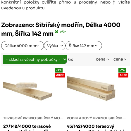
konkrétní položky ověříte přímo u prodejny, nebo ji vidíte
uvedenou u produktu.
Zobrazeno: Sibiřský modřín, Délka 4000
vše
mm, Šířka 142 mm
Délka: 4000 mm
Výška
Šířka: 142 mm
cena
cena
6x
-7%
-7%
AKCE
AKCE
TERASOVÉ PRKNO SIBIŘSKÝ MODŘÍN
PODKLADOVÝ HRANOL SIBIŘSKÝ MODŘÍN
27/142/4000 terasové
45/142/4000 terasový