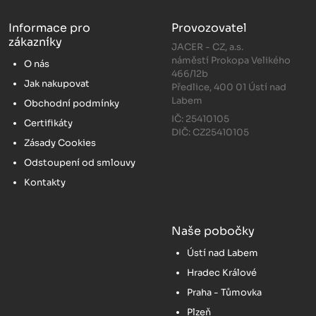
Informace pro
Provozovatel
zákazníky
JACER - CZ, a.s.
náměstí Prokopa Velikého
O nás
466/12b
Jak nakupovat
Předlice, 400 01 Ústí nad
Labem
Obchodní podmínky
IČ: 25410105
Certifikáty
DIČ: CZ25410105
Zásady Cookies
Odstoupení od smlouvy
Kontakty
Naše pobočky
Ústí nad Labem
Hradec Králové
Praha - Tůmovka
Plzeň