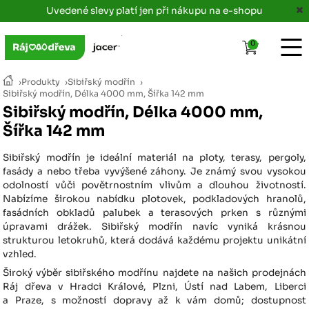
Uvedené slevy platí jen při nákupu na e-shopu
0
›
Produkty
›
Sibiřský modřín
›
Sibiřský modřín, Délka 4000 mm, Šířka 142 mm
Sibiřský modřín, Délka 4000 mm,
Šířka 142 mm
Sibiřský modřín je ideální materiál na ploty, terasy, pergoly,
fasády a nebo třeba vyvýšené záhony. Je známý svou vysokou
odolností vůči povětrnostním vlivům a dlouhou životností.
Nabízíme širokou nabídku plotovek, podkladových hranolů,
fasádních obkladů palubek a terasových prken s různými
úpravami drážek. Sibiřský modřín navíc vyniká krásnou
strukturou letokruhů, která dodává každému projektu unikátní
vzhled.
Široký výběr sibiřského modřínu najdete na našich prodejnách
Ráj dřeva v Hradci Králové, Plzni, Ústí nad Labem, Liberci
a Praze, s možností dopravy až k vám domů; dostupnost