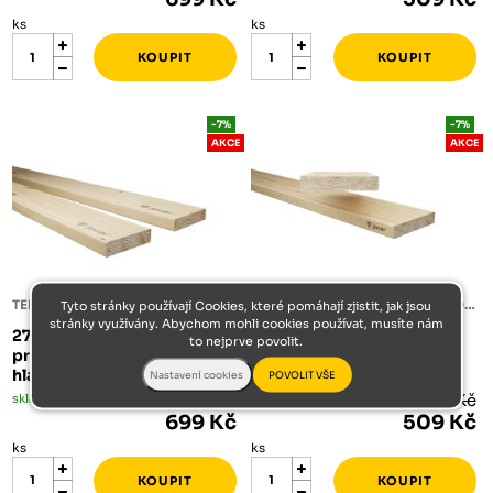
ks
ks
-7%
-7%
AKCE
AKCE
TERASOVÉ PRKNO SIBIŘSKÝ MODŘÍN
TERASOVÉ PRKNO SIBIŘSKÝ MODŘÍN
Tyto stránky používají Cookies, které pomáhají zjistit, jak jsou
stránky využívány. Abychom mohli cookies používat, musíte nám
27/142/4000 terasové
27/142/4000 terasové
to nejprve povolit.
prkno sibiřský modřín
prkno sibiřský modřín
hladká/hladká
jemná/hrubá C/D
skladem
752 Kč
skladem
547 Kč
699 Kč
509 Kč
ks
ks