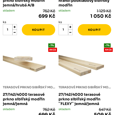
prkno sibiřský modřín
hranol podkladový sibiřský
jemná/hrubá A/B
modřín
skladem
752 Kč
skladem
1 129 Kč
699 Kč
1 050 Kč
ks
ks
-7%
-7%
AKCE
AKCE
TERASOVÉ PRKNO SIBIŘSKÝ MODŘÍN
TERASOVÉ PRKNO SIBIŘSKÝ MODŘÍN
27/142/4000 terasové
27/142/4000 terasové
prkno sibiřský modřín
prkno sibiřský modřín
jemná/jemná
´´FLEXY´´ jemná/jemná
skladem
752 Kč
skladem
547 Kč
699 Kč
509 Kč