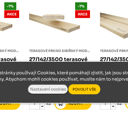
Růžodol XI – Liberec, 460 01
-7%
-7%
AKCE
AKCE
TERASOVÉ PRKNO SIBIŘSKÝ MODŘÍN
TERASOVÉ PRKNO SIBIŘSKÝ MODŘÍN
rasové
27/142/3500 terasové
27/142/35
 modřín
prkno sibiřský modřín
prkno sib
jemná/hrubá C/D
hladká/hl
stránky používají Cookies, které pomáhají zjistit, jak jsou s
ny. Abychom mohli cookies používat, musíte nám to nejprve 
658 Kč
skladem
398 Kč
skladem
612 Kč
370 Kč
ks
ks