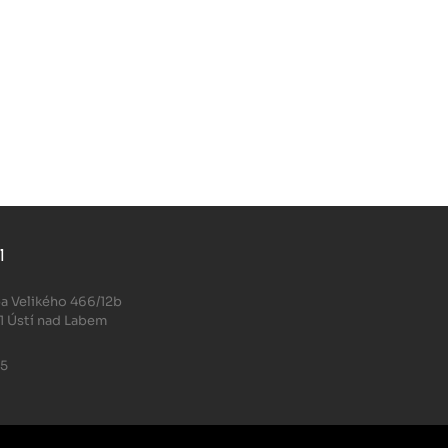
l
.
a Velikého 466/12b
1 Ústí nad Labem
05