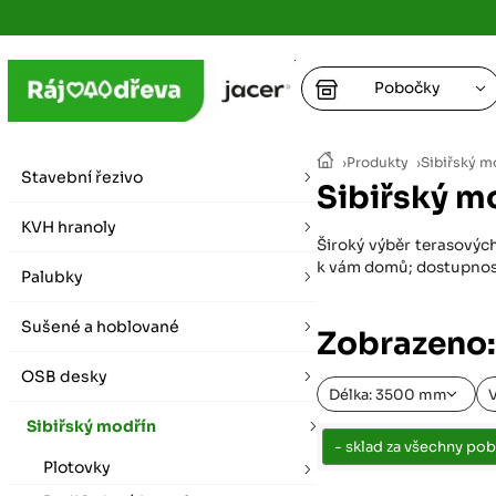
Pobočky
Ústí nad
›
Produkty
›
Sibiřský m
vybírat zde
Stavební řezivo
Sibiřský m
+
Hradec K
+
KVH hranoly
+
+
Široký výběr terasových
vybírat zde
k vám domů; dostupnost
Palubky
+
Praha
Sušené a hoblované
vybírat zde
Zobrazeno:
OSB desky
Plzeň
Délka: 3500 mm
vybírat zde
Sibiřský modřín
Plotovky
Liberec
Letní otevírací doba (březen - říjen)