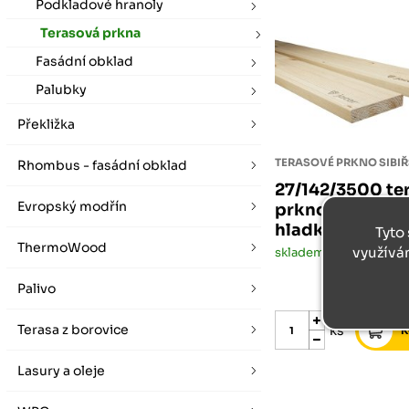
vybírat zde
Po-Pá 07:00 - 16:00, So 08:00 - 12:00 (ne Liberec)
Podkladové hranoly
Zimní otevírací doba (listopad - únor)
Terasová prkna
Po-Pá 08:00 - 16:00, So 08:00 - 12:00 (ne Liberec)
Fasádní obklad
Palubky
Překližka
Rhombus - fasádní obklad
27/142/3500 te
Evropský modřín
prkno sibiřský
hladká/hladká
Tyto 
ThermoWood
využívá
skladem
Palivo
Terasa z borovice
ks
Lasury a oleje