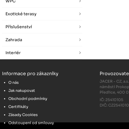
WPC
Exotické terasy
Příslušenství
Zahrada
Interiér
Informace pro zákazníky
Provozovate
JACER - CZ, a.s
O nás
náměstí Prokop
Jak nakupovat
Předlice, 400 0
Obchodní podmínky
IČ: 25410105
DIČ: CZ254101
Certifikáty
Zásady Cookies
Odstoupení od smlouvy