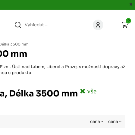
0
363
KONTAKT
acer.cz
, Délka 3500 mm
500 mm
67
KONTAKT
jacer.cz
lzni, Ústí nad Labem, Liberci a Praze, s možností dopravy až
enou u produktu.
860
KONTAKT
jacer.cz
vše
na, Délka 3500 mm
667
KONTAKT
jacer.cz
cena
cena
060
KONTAKT
c
jacer.cz