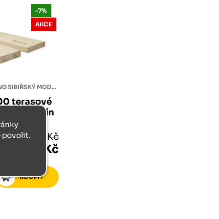
-7%
AKCE
TERASOVÉ PRKNO SIBIŘSKÝ MODŘÍN
00 terasové
iřský modřín
adká C/D
tránky
povolit.
398 Kč
370 Kč