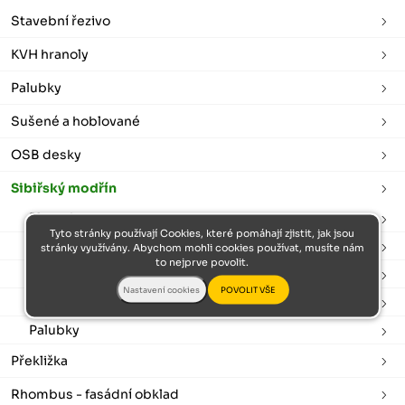
Stavební řezivo
KVH hranoly
Palubky
Sušené a hoblované
OSB desky
Sibiřský modřín
Plotovky
Tyto stránky používají Cookies, které pomáhají zjistit, jak jsou
Podkladové hranoly
stránky využívány. Abychom mohli cookies používat, musíte nám
to nejprve povolit.
Terasová prkna
Fasádní obklad
Palubky
Překližka
Rhombus - fasádní obklad