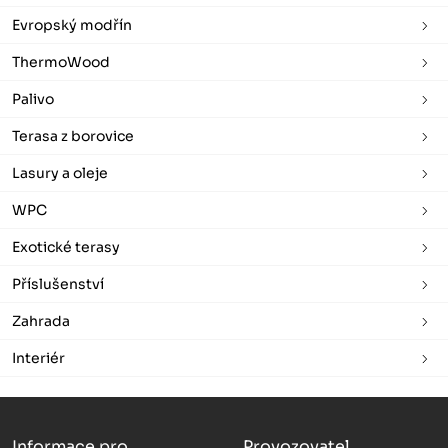
Evropský modřín
ThermoWood
Palivo
Terasa z borovice
Lasury a oleje
WPC
Exotické terasy
Příslušenství
Zahrada
Interiér
Informace pro
Provozovatel