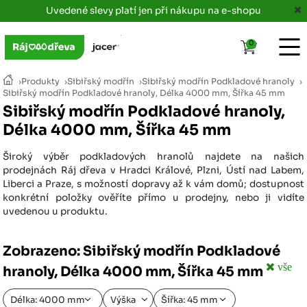
Uvedené slevy platí jen při nákupu na e-shopu
0
›
Produkty
›
Sibiřský modřín
›
Sibiřský modřín Podkladové hranoly
›
Sibiřský modřín Podkladové hranoly, Délka 4000 mm, Šířka 45 mm
Sibiřský modřín Podkladové hranoly,
Délka 4000 mm, Šířka 45 mm
Široký výběr podkladových hranolů najdete na našich
prodejnách Ráj dřeva v Hradci Králové, Plzni, Ústí nad Labem,
Liberci a Praze, s možností dopravy až k vám domů; dostupnost
konkrétní položky ověříte přímo u prodejny, nebo ji vidíte
uvedenou u produktu.
Zobrazeno: Sibiřský modřín Podkladové
vše
hranoly, Délka 4000 mm, Šířka 45 mm
Délka: 4000 mm
Výška
Šířka: 45 mm