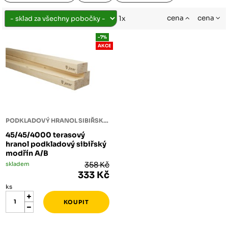
cena
cena
1x
-7%
AKCE
PODKLADOVÝ HRANOL SIBIŘSKÝ MODŘÍN
45/45/4000 terasový
hranol podkladový sibiřský
modřín A/B
skladem
358 Kč
333 Kč
ks