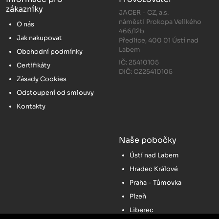
zákazníky
JACER - CZ, a.s.
náměstí Prokopa Velikého
O nás
466/12b
Jak nakupovat
Předlice, 400 01 Ústí nad
Labem
Obchodní podmínky
IČ: 25410105
Certifikáty
DIČ: CZ25410105
Zásady Cookies
Odstoupení od smlouvy
Kontakty
Naše pobočky
Ústí nad Labem
Hradec Králové
Praha - Tůmovka
Plzeň
Liberec