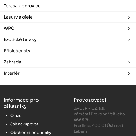
Terasa z borovice
Lasury a oleje
WPC
Exotické terasy
Příslušenství
Zahrada
Interiér
Informace pro
Provozovatel
zákazníky
JACER - CZ, a.s.
náměstí Prokopa Velikého
O nás
466/12b
Jak nakupovat
Předlice, 400 01 Ústí nad
Labem
Obchodní podmínky