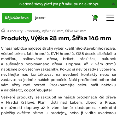
Uvedené slevy platí jen při nákupu na e-shopu
0
›
Produkty
›
Produkty, Výška 28 mm, Šířka 146 mm
Produkty, Výška 28 mm, Šířka 146 mm
V naší nabídce najdete široký výběr kvalitního stavebního řeziva,
včetně prken, latí, hranolů, KVH hranolů, OSB desek, sibiřského
modřínu, palivového dřeva, briket, překližek, palubek
a sušeného hoblovaného dřeva. Dopravu až k vám domů
nabízíme pro všechny zákazníky. Pokud si nevíte rady s výběrem,
neváhejte nás kontaktovat na uvedené kontakty nebo se
zastavte na jedné z našich poboček. Naši proškolení odborníci
vám vždy rádi poradí. Prozkoumejte celou naši nabídku
a najděte to, co potřebujete!
Veškeré produkty lze zakoupit na našich prodejnách Ráj dřeva
v Hradci Králové, Plzni, Ústí nad Labem, Liberci a Praze,
s možností dopravy až k vám domů; dostupnost konkrétní
položky ověříte přímo u prodejny, nebo ji vidíte uvedenou