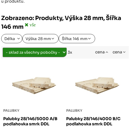
u produktu.
Zobrazeno: Produkty, Výška 28 mm, Šířka
vše
146 mm
Délka
Výška: 28 mm
Šířka: 146 mm
cena
cena
3x
PALUBKY
PALUBKY
Palubky 28/146/5000 A/B
Palubky 28/146/4000 B/C
podlahovka smrk DDL
podlahovka smrk DDL