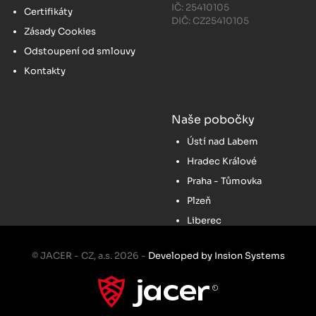
IČ: 25410105
Certifikáty
DIČ: CZ25410105
Zásady Cookies
Odstoupení od smlouvy
Kontakty
Naše pobočky
Ústí nad Labem
Hradec Králové
Praha - Tůmovka
Plzeň
Liberec
© JACER - CZ, a.s. 2026 -
Developed by Insion Systems