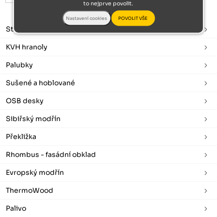
to nejprve povolit.
Stavební řezivo
KVH hranoly
Palubky
Sušené a hoblované
OSB desky
Sibiřský modřín
Překližka
Rhombus - fasádní obklad
Evropský modřín
ThermoWood
Palivo