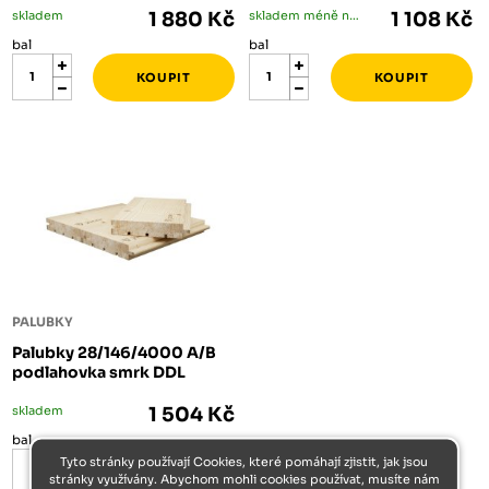
skladem
1 880 Kč
skladem méně než 5 bal
1 108 Kč
bal
bal
PALUBKY
Palubky 28/146/4000 A/B
podlahovka smrk DDL
skladem
1 504 Kč
bal
Tyto stránky používají Cookies, které pomáhají zjistit, jak jsou
stránky využívány. Abychom mohli cookies používat, musíte nám