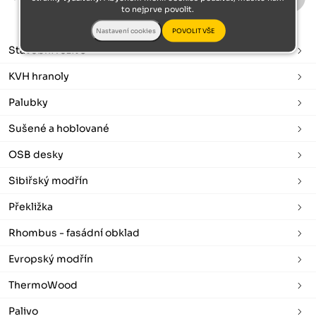
to nejprve povolit.
Stavební řezivo
KVH hranoly
Palubky
Sušené a hoblované
OSB desky
Sibiřský modřín
Překližka
Rhombus - fasádní obklad
Evropský modřín
ThermoWood
Palivo