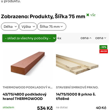
u produktu.
vše
Zobrazeno: Produkty, Šířka 75 mm
Délka
Výška
Šířka: 75 mm
cena
cena
4x
-10%
AKCE
THERMOWOOD PODKLADOVÝ HRANOL
STAVEBNÍ SMRKOVÉ PRKNO.
43/75/4800 podkladový
14/75/5000 B prkno š.
hranol THERMOWOOD
tříděné
skladem
534 Kč
na dotaz
40 Kč