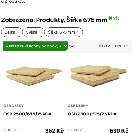
u produktu.
vše
Zobrazeno: Produkty, Šířka 675 mm
Délka
Výška
Šířka: 675 mm
cena
cena
5x
OSB DESKY
OSB DESKY
OSB 2500/675/15 PD4
OSB 2500/675/25 PD4
na dotaz
362 Kč
na dotaz
639 Kč