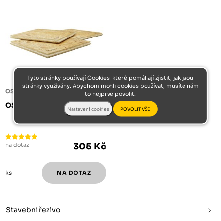
Tyto stránky používají Cookies, které pomáhají zjistit, jak jsou
stránky využívány. Abychom mohli cookies používat, musíte nám
OSB DESKY
to nejprve povolit.
OSB 2500/675/12 PD4
na dotaz
305 Kč
ks
Stavební řezivo