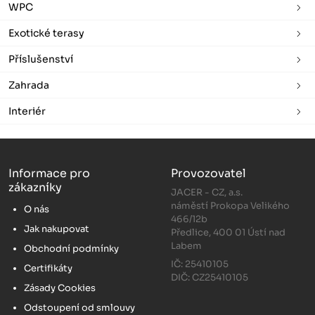
WPC
Exotické terasy
Příslušenství
Zahrada
Interiér
Informace pro
Provozovatel
zákazníky
JACER - CZ, a.s.
náměstí Prokopa Velikého
O nás
466/12b
Jak nakupovat
Předlice, 400 01 Ústí nad
Labem
Obchodní podmínky
IČ: 25410105
Certifikáty
DIČ: CZ25410105
Zásady Cookies
Odstoupení od smlouvy