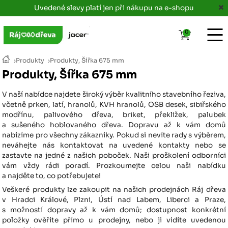
Uvedené slevy platí jen při nákupu na e-shopu
0
›
Produkty
›
Produkty, Šířka 675 mm
Produkty, Šířka 675 mm
V naší nabídce najdete široký výběr kvalitního stavebního řeziva,
včetně prken, latí, hranolů, KVH hranolů, OSB desek, sibiřského
modřínu, palivového dřeva, briket, překližek, palubek
a sušeného hoblovaného dřeva. Dopravu až k vám domů
nabízíme pro všechny zákazníky. Pokud si nevíte rady s výběrem,
neváhejte nás kontaktovat na uvedené kontakty nebo se
zastavte na jedné z našich poboček. Naši proškolení odborníci
vám vždy rádi poradí. Prozkoumejte celou naši nabídku
a najděte to, co potřebujete!
Veškeré produkty lze zakoupit na našich prodejnách Ráj dřeva
v Hradci Králové, Plzni, Ústí nad Labem, Liberci a Praze,
s možností dopravy až k vám domů; dostupnost konkrétní
položky ověříte přímo u prodejny, nebo ji vidíte uvedenou