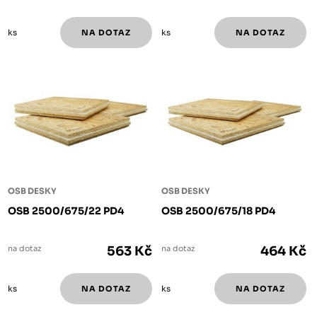
ks
ks
OSB DESKY
OSB DESKY
OSB 2500/675/22 PD4
OSB 2500/675/18 PD4
na dotaz
563 Kč
na dotaz
464 Kč
ks
ks