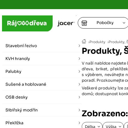
Pobočky
Ústí nad
›
Produkty
›
Produkty, 
vybírat zde
Stavební řezivo
Produkty, 
+
Hradec K
+
KVH hranoly
+
+
V naší nabídce najdete 
vybírat zde
dřeva, briket, překli
Palubky
+
s výběrem, neváhejte n
Praha
poradí. Prozkoumejte ce
Sušené a hoblované
vybírat zde
Veškeré produkty lze za
domů; dostupnost konkré
OSB desky
Plzeň
vybírat zde
Sibiřský modřín
Zobrazeno:
Liberec
Překližka
Letní otevírací doba (březen - říjen)
Délka
Výška