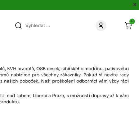
0
363
KONTAKT
acer.cz
67
KONTAKT
jacer.cz
anolů, KVH hranolů, OSB desek, sibiřského modřínu, palivového
omů nabízíme pro všechny zákazníky. Pokud si nevíte rady
z našich poboček. Naši proškolení odborníci vám vždy rádi
860
KONTAKT
jacer.cz
Ústí nad Labem, Liberci a Praze, s možností dopravy až k vám
 produktu.
667
KONTAKT
jacer.cz
060
KONTAKT
c
jacer.cz