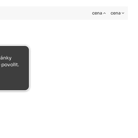
cena
cena
tránky
povolit.