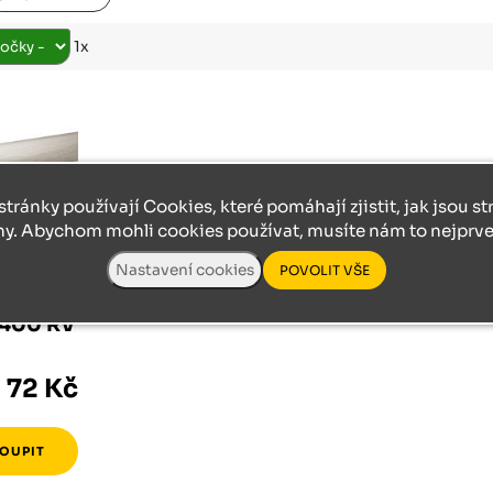
Růžodol XI – Liberec, 460 01
1x
stránky používají Cookies, které pomáhají zjistit, jak jsou s
ny. Abychom mohli cookies používat, musíte nám to nejprve 
/2400 RV
72 Kč