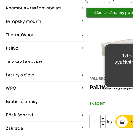
vybírat zde
Po-Pá 07:00 - 16:00, So 08:00 - 12:00 (ne Liberec)
Zimní otevírací doba (listopad - únor)
Rhombus - fasádní obklad
Po-Pá 08:00 - 16:00, So 08:00 - 12:00 (ne Liberec)
Evropský modřín
ThermoWood
Palivo
Tyto 
Terasa z borovice
využívá
Lasury a oleje
PALUBKOVÁ LIŠTA
Pal.lišta 17/10
WPC
Exotické terasy
skladem
Příslušenství
ks
Zahrada