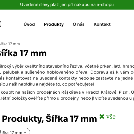
Uvedené slevy platí jen při nákupu na e-shopu
Úvod
Produkty
O nás
Kontakt
Žižkova 3363/78
+420 733 733 
 Labem
(parkoviště MAKRO)
rajdrevausti
j
Šířka 17 mm
Ústí nad Labem, 400 01
Šířka 17 mm
Rovná 181
+420 731 616 7
rálové
(parkoviště MAKRO)
rajdrevahradec
široký výběr kvalitního stavebního řeziva, včetně prken, latí, hr
Březhrad, Hradec Králové, 503 32
žek, palubek a sušeného hoblovaného dřeva. Dopravu až k vám d
ás kontaktovat na uvedené kontakty nebo se zastavte na jedné 
Tůmovka 110
+420 734 850 
lou naši nabídku a najděte to, co potřebujete!
(Za čerpací stanicí TANK ONO)
rajdrevapraha
Předboj, 250 72
koupit na našich prodejnách Ráj dřeva v Hradci Králové, Plzni, 
tní položky ověříte přímo u prodejny, nebo ji vidíte uvedenou u
Rokycanská 2656/2,
+420 603 162 
(parkoviště Albert)
rajdrevaplzen
Plzeň 4, 301 00
vše
 Produkty, Šířka 17 mm
Partyzánská
+420 733 733 
(na konci ulice u zrcadla)
Šířka: 17 mm
rajdrevalibere