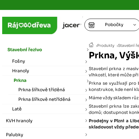
Pobočky
Ústí nad
›
Produkty
›
Stavební ř
vybírat zde
Stavební řezivo
Prkna, Výš
+
Fošny
Hradec K
+
+
+
Stavební prkna z masiv
vybírat zde
Hranoly
vlhkostí, které může při
Prkna
+
Prkna se využívají pro
Praha
Prkna šířkově tříděná
konstrukce, kde není kl
vybírat zde
Máme vždy skladem různ
Prkna šířkově netříděná
Stavební prkna lze zak
Plzeň
Latě
domů; dostupnost konkré
vybírat zde
KVH hranoly
Prodejny v Plzni a Li
skladovost vždy předem
Liberec
Palubky
Letní otevírací doba (březen - říjen)