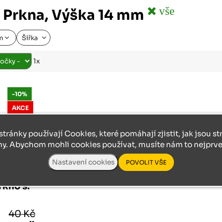
Růžodol XI – Liberec, 460 01
vše
 Prkna, Výška 14 mm
mm
Šířka
1x
-10%
AKCE
stránky používají Cookies, které pomáhají zjistit, jak jsou s
ny. Abychom mohli cookies používat, musíte nám to nejprve 
KNO.
rkno š.
40 Kč