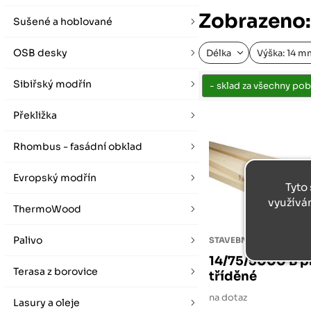
vybírat zde
Po-Pá 07:00 - 16:00, So 08:00 - 12:00 (ne Liberec)
Zobrazeno:
Zimní otevírací doba (listopad - únor)
Sušené a hoblované
Po-Pá 08:00 - 16:00, So 08:00 - 12:00 (ne Liberec)
OSB desky
Délka
Výška: 14 
Sibiřský modřín
Překližka
Rhombus - fasádní obklad
Evropský modřín
Tyto 
využívá
ThermoWood
Palivo
STAVEBNÍ SMRKOVÉ PR
14/75/5000 B p
Terasa z borovice
tříděné
na dotaz
Lasury a oleje