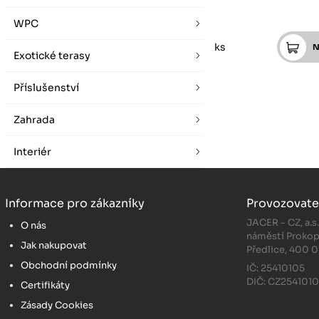
WPC
ks
Exotické terasy
Příslušenství
Zahrada
Interiér
Informace pro zákazníky
Provozovate
JACER - CZ, a.s
O nás
náměstí Prokop
Jak nakupovat
Předlice, 400 0
Obchodní podmínky
IČ: 25410105
DIČ: CZ254101
Certifikáty
Zásady Cookies