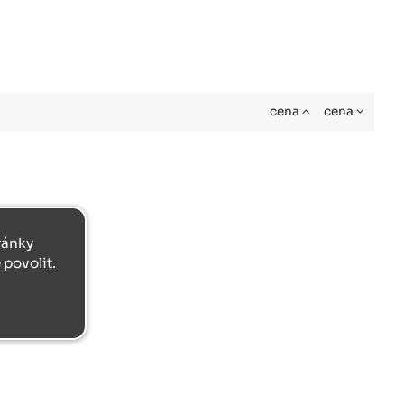
cena
cena
tránky
povolit.