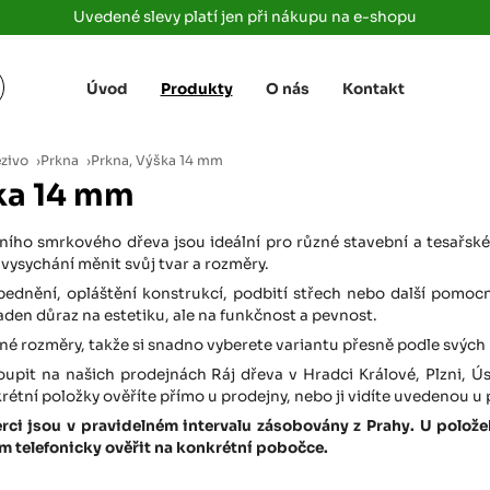
Uvedené slevy platí jen při nákupu na e-shopu
Úvod
Produkty
O nás
Kontakt
Žižkova 3363/78
+420 733 733 
 Labem
(parkoviště MAKRO)
rajdrevausti
j
ezivo
›
Prkna
›
Prkna, Výška 14 mm
Ústí nad Labem, 400 01
ka 14 mm
Rovná 181
+420 731 616 7
rálové
(parkoviště MAKRO)
rajdrevahradec
ního smrkového dřeva jsou ideální pro různé stavební a tesařské
Březhrad, Hradec Králové, 503 32
 vysychání měnit svůj tvar a rozměry.
Tůmovka 110
 bednění, opláštění konstrukcí, podbití střech nebo další pom
+420 734 850 
(Za čerpací stanicí TANK ONO)
aden důraz na estetiku, ale na funkčnost a pevnost.
rajdrevapraha
Předboj, 250 72
é rozměry, takže si snadno vyberete variantu přesně podle svých
oupit na našich prodejnách Ráj dřeva v Hradci Králové, Plzni, Ú
Rokycanská 2656/2,
+420 603 162 
(parkoviště Albert)
tní položky ověříte přímo u prodejny, nebo ji vidíte uvedenou u
rajdrevaplzen
Plzeň 4, 301 00
berci jsou v pravidelném intervalu zásobovány z Prahy. U polo
 telefonicky ověřit na konkrétní pobočce.
Partyzánská
+420 733 733 
(na konci ulice u zrcadla)
rajdrevalibere