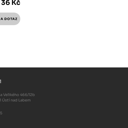
36 Kč
l
.
a Velikého 466/12b
1 Ústí nad Labem
05