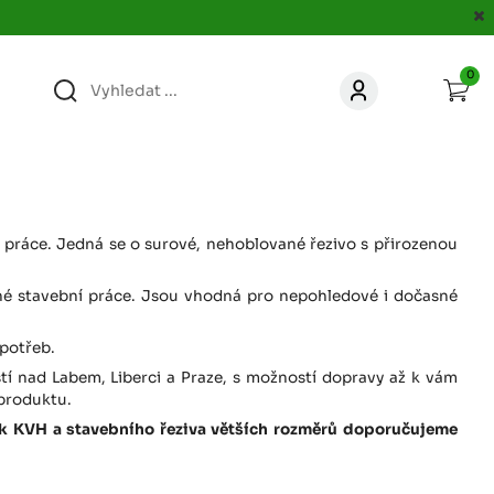
0
363
KONTAKT
acer.cz
67
KONTAKT
jacer.cz
 práce. Jedná se o surové, nehoblované řezivo s přirozenou
ocné stavební práce. Jsou vhodná pro nepohledové i dočasné
860
KONTAKT
jacer.cz
 potřeb.
stí nad Labem, Liberci a Praze, s možností dopravy až k vám
667
KONTAKT
 produktu.
jacer.cz
žek KVH a stavebního řeziva větších rozměrů doporučujeme
060
KONTAKT
c
jacer.cz