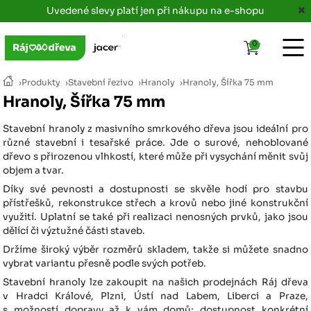
Uvedené slevy platí jen při nákupu na e-shopu
0
›
Produkty
›
Stavební řezivo
›
Hranoly
›
Hranoly, Šířka 75 mm
Hranoly, Šířka 75 mm
Stavební hranoly z masivního smrkového dřeva jsou ideální pro
různé stavební i tesařské práce. Jde o surové, nehoblované
dřevo s přirozenou vlhkostí, které může při vysychání měnit svůj
objem a tvar.
Díky své pevnosti a dostupnosti se skvěle hodí pro stavbu
přístřešků, rekonstrukce střech a krovů nebo jiné konstrukční
využití. Uplatní se také při realizaci nenosných prvků, jako jsou
dělící či výztužné části staveb.
Držíme široký výběr rozměrů skladem, takže si můžete snadno
vybrat variantu přesně podle svých potřeb.
Stavební hranoly lze zakoupit na našich prodejnách Ráj dřeva
v Hradci Králové, Plzni, Ústí nad Labem, Liberci a Praze,
s možností dopravy až k vám domů; dostupnost konkrétní