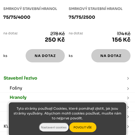
SMRKOVÝ STAVEBNÍ HRANOL
SMRKOVÝ STAVEBNÍ HRANOL
75/75/4000
75/75/2500
na dotaz
278 Kč
na dotaz
174 Kč
250 Kč
156 Kč
ks
ks
Stavební řezivo
Fošny
Hranoly
Prkna
Tyto stránky používají Cookies, které pomáhají zjistit, jak jsou
stránky využívány. Abychom mohli cookies používat, musíte nám
Latě
to nejprve povolit.
KVH hranoly