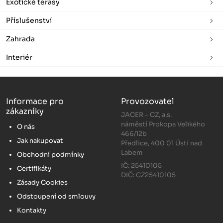
Exotické terasy
Příslušenství
Zahrada
Interiér
Informace pro
Provozovatel
zákazníky
JACER - CZ, a.s.
náměstí Prokopa Velikého
O nás
466/12b
Jak nakupovat
Předlice, 400 01 Ústí nad
Labem
Obchodní podmínky
IČ: 25410105
Certifikáty
DIČ: CZ25410105
Zásady Cookies
Odstoupení od smlouvy
Kontakty