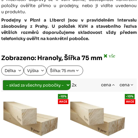
položky ověříte přímo u prodejny, nebo ji vidíte uvedenou
u produktu.
Prodejny v Plzni a Liberci jsou v pravidelném intervalu
zásobovány z Prahy. U položek KVH a stavebního řeziva
větších rozměrů doporučujeme skladovost vždy předem
telefonicky ověřit na konkrétní pobočce.
vše
Zobrazeno: Hranoly, Šířka 75 mm
Délka
Výška
Šířka: 75 mm
cena
cena
2x
-10%
-10%
AKCE
AKCE