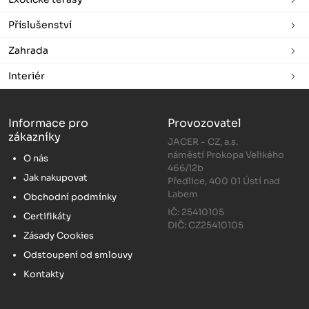
Příslušenství
Zahrada
Interiér
Informace pro
Provozovatel
zákazníky
JACER - CZ, a.s.
náměstí Prokopa Velikého
O nás
466/12b
Jak nakupovat
Předlice, 400 01 Ústí nad
Labem
Obchodní podmínky
IČ: 25410105
Certifikáty
DIČ: CZ25410105
Zásady Cookies
Odstoupení od smlouvy
Kontakty