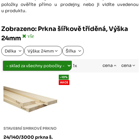
položky ověříte přímo u prodejny, nebo ji vidíte uvedenou
u produktu.
Zobrazeno: Prkna šířkově tříděná, Výška
vše
24mm
Délka
Výška: 24mm
Šířka
cena
cena
1x
-10%
AKCE
STAVEBNÍ SMRKOVÉ PRKNO
24/140/3000 prkna š.