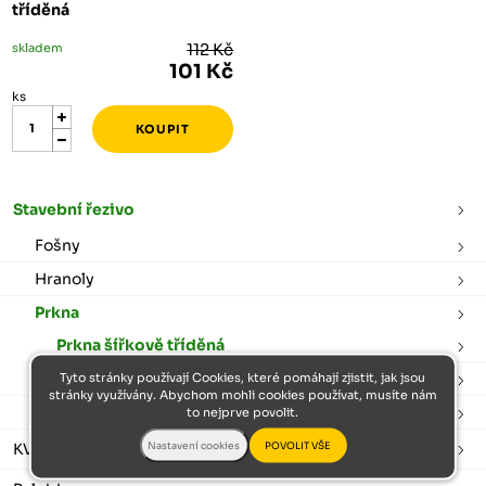
tříděná
skladem
112 Kč
101 Kč
ks
Stavební řezivo
Fošny
Hranoly
Prkna
Prkna šířkově tříděná
Tyto stránky používají Cookies, které pomáhají zjistit, jak jsou
Prkna šířkově netříděná
stránky využívány. Abychom mohli cookies používat, musíte nám
Latě
to nejprve povolit.
KVH hranoly