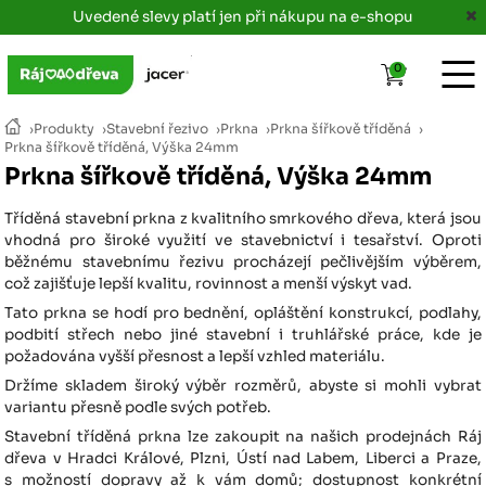
Uvedené slevy platí jen při nákupu na e-shopu
0
›
Produkty
›
Stavební řezivo
›
Prkna
›
Prkna šířkově tříděná
›
Prkna šířkově tříděná, Výška 24mm
Prkna šířkově tříděná, Výška 24mm
Tříděná stavební prkna z kvalitního smrkového dřeva, která jsou
vhodná pro široké využití ve stavebnictví i tesařství. Oproti
běžnému stavebnímu řezivu procházejí pečlivějším výběrem,
což zajišťuje lepší kvalitu, rovinnost a menší výskyt vad.
Tato prkna se hodí pro bednění, opláštění konstrukcí, podlahy,
podbití střech nebo jiné stavební i truhlářské práce, kde je
požadována vyšší přesnost a lepší vzhled materiálu.
Držíme skladem široký výběr rozměrů, abyste si mohli vybrat
variantu přesně podle svých potřeb.
Stavební tříděná prkna lze zakoupit na našich prodejnách Ráj
dřeva v Hradci Králové, Plzni, Ústí nad Labem, Liberci a Praze,
s možností dopravy až k vám domů; dostupnost konkrétní