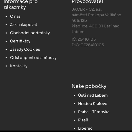
Informace pro
Provozovatel
zákazníky
JACER - CZ, a.s.
náměstí Prokopa Velikého
O nás
466/12b
Jak nakupovat
Předlice, 400 01 Ústí nad
Labem
Obchodní podmínky
IČ: 25410105
Certifikáty
DIČ: CZ25410105
Zásady Cookies
Odstoupení od smlouvy
Kontakty
Naše pobočky
Ústí nad Labem
Hradec Králové
Praha - Tůmovka
Plzeň
Liberec