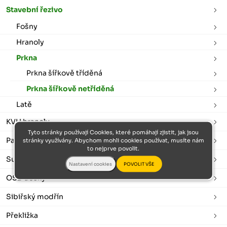
Stavební řezivo
Fošny
Hranoly
Prkna
Prkna šířkově tříděná
Prkna šířkově netříděná
Latě
KVH hranoly
Tyto stránky používají Cookies, které pomáhají zjistit, jak jsou
Palubky
stránky využívány. Abychom mohli cookies používat, musíte nám
to nejprve povolit.
Sušené a hoblované
OSB desky
Sibiřský modřín
Překližka