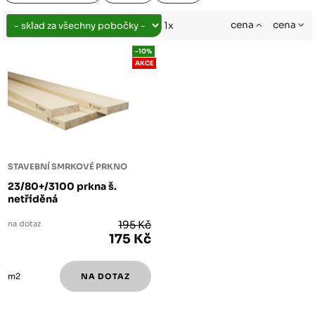
cena
cena
1x
-10%
AKCE
STAVEBNÍ SMRKOVÉ PRKNO
23/80+/3100 prkna š.
netříděná
na dotaz
195 Kč
175 Kč
m2