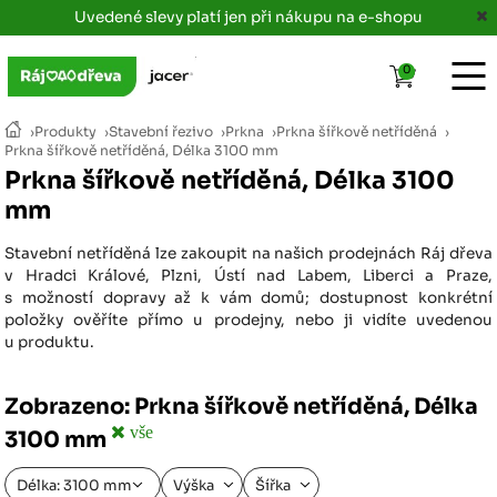
Uvedené slevy platí jen při nákupu na e-shopu
0
›
Produkty
›
Stavební řezivo
›
Prkna
›
Prkna šířkově netříděná
›
Prkna šířkově netříděná, Délka 3100 mm
Prkna šířkově netříděná, Délka 3100
mm
Stavební netříděná lze zakoupit na našich prodejnách Ráj dřeva
v Hradci Králové, Plzni, Ústí nad Labem, Liberci a Praze,
s možností dopravy až k vám domů; dostupnost konkrétní
položky ověříte přímo u prodejny, nebo ji vidíte uvedenou
u produktu.
Zobrazeno: Prkna šířkově netříděná, Délka
vše
3100 mm
Délka: 3100 mm
Výška
Šířka