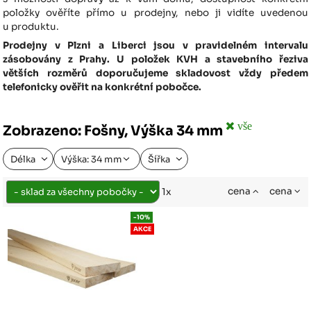
položky ověříte přímo u prodejny, nebo ji vidíte uvedenou
u produktu.
Prodejny v Plzni a Liberci jsou v pravidelném intervalu
zásobovány z Prahy. U položek KVH a stavebního řeziva
větších rozměrů doporučujeme skladovost vždy předem
telefonicky ověřit na konkrétní pobočce.
vše
Zobrazeno: Fošny, Výška 34 mm
Délka
Výška: 34 mm
Šířka
cena
cena
1x
-10%
AKCE