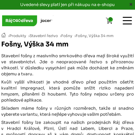
Uvedené slevy platí jen při nákupu na e-shopu
0
›
Produkty
›
Stavební řezivo
›
Fošny
›
Fošny, Výška 34 mm
Fošny, Výška 34 mm
Stavební fošny z masivního smrkového dřeva mají široké využití
ve stavebnictví. Jde o neopracované řezivo s přirozenou
vlhkostí. V důsledku vysychání pak může docházet ke změnám
objemu a tvaru.
Kvůli vyšší vlhkosti je vhodné dřevo před použitím ošetřit
kvalitní impregnací, která pomůže snížit riziko napadení
hmyzem, plísněmi či houbami. Tyto fošny nejsou určeny pro
pohledové aplikace.
Skladem máme fošny v různých rozměrech, takže si snadno
vyberete variantu, která nejlépe vyhovuje vašim potřebám.
Stavební fošny lze zakoupit na našich prodejnách Ráj dřeva
v Hradci Králové, Plzni, Ústí nad Labem, Liberci a Praze,
s možností dopravy až k vám domů; dostupnost konkrétní