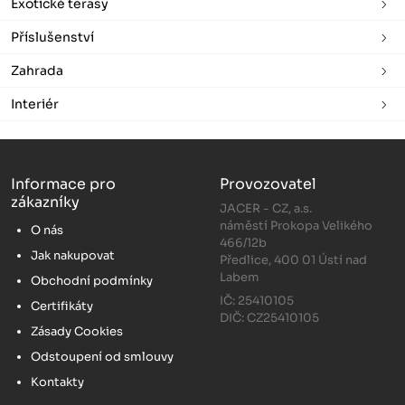
Exotické terasy
Příslušenství
Zahrada
Interiér
Informace pro
Provozovatel
zákazníky
JACER - CZ, a.s.
náměstí Prokopa Velikého
O nás
466/12b
Jak nakupovat
Předlice, 400 01 Ústí nad
Labem
Obchodní podmínky
IČ: 25410105
Certifikáty
DIČ: CZ25410105
Zásady Cookies
Odstoupení od smlouvy
Kontakty