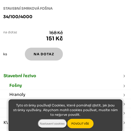
STAVEBNÍ SMRKOVÁ FOŠNA
34/100/4000
na dotaz
168 Kč
151 Kč
ks
Stavební řezivo
Fošny
Hranoly
Prkna
Tyto stránky používají Cookies, které pomáhají zjistit, jak jsou
stránky využívány. Abychom mohli cookies používat, musíte nám
Latě
to nejprve povolit.
KVH hranoly